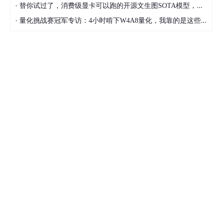
·
替你试过了，消费级显卡可以跑的开源文生图SOTA模型，顶级渲染、高密度文本绘图
·
量化挑战赛冠军专访：4小时啃下W4A8量化，我靠的是这些经验