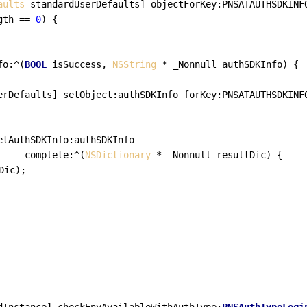
aults
 standardUserDefaults] objectForKey:PNSATAUTHSDKINFO
gth == 
0
) {

fo:^(
BOOL
 isSuccess, 
NSString
 * _Nonnull authSDKInfo) {

erDefaults] setObject:authSDKInfo forKey:PNSATAUTHSDKINFO
tAuthSDKInfo:authSDKInfo

     complete:^(
NSDictionary
 * _Nonnull resultDic) {

Dic);
