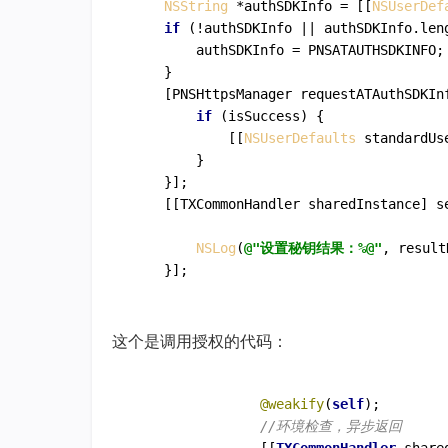
NSString
 *authSDKInfo = [[
NSUserDef
if
 (!authSDKInfo || authSDKInfo.len
        authSDKInfo = PNSATAUTHSDKINFO;

    }

    [PNSHttpsManager requestATAuthSDKIn
if
 (isSuccess) {

            [[
NSUserDefaults
 standardUs
        }

    }];

    [[TXCommonHandler sharedInstance] se
                                       
NSLog
(
@"设置秘钥结果：%@"
, result
这个是调用授权的代码：
@weakify
(
self
);

//环境检查，异步返回