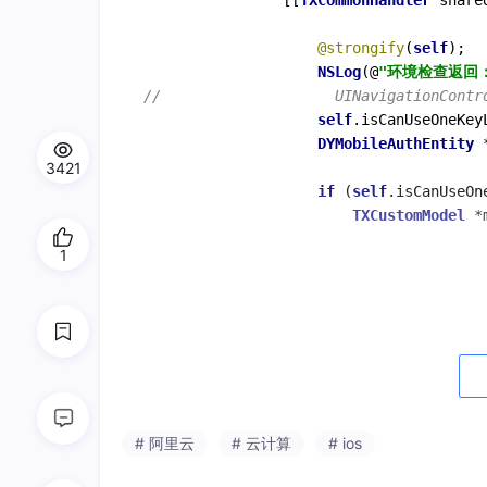
                [[
TXCommonHandler
 share
                                       
@strongify
(
self
);

NSLog
(@
"环境检查返回：
//                    UINavigationContr
self
.isCanUseOneKey
DYMobileAuthEntity
3421
if
 (
self
.isCanUseOn
TXCustomModel
*
                                       
1
                                       
//                        TXCustomModel
//                                   
//                                     
//                                     
//                                     
# 阿里云
# 云计算
# ios
//                                     
//                                     