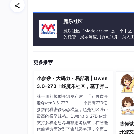
                        model.backgroun
                        model.navColor 
NSString
*
textS
魔乐社区
                        model.navTitle 
                        model.navBackIm
魔乐社区（Modelers.cn) 是
的托管、展示与应用协同服务，为人
self
.customMode
事会方式运作，由全产业链共同建设、
//                        //设置不起作用
//                        model.navTitl
//                            @strongif
更多推荐
//
//                            return CG
//                        };
小参数・大码力・易部署 | Qwen
//                        model.sloganT
3.6-27B上线魔乐社区，基于昇腾
                        model.sloganFra
的部署教程来了
继一周前模型开源发布后，千问再度开
return
CGRe
源Qwen3.6-27B —— 一个拥有270亿
                        };

参数的稠密多模态模型，也是社区呼声
                        model.numberCol
最高的模型规格。Qwen3.6-27B 依然
                        model.numberFon
支持多模态思考与非思考模式，在智能
//                        model.numberT
替你试
体编程方面达到了旗舰级表现，全面超
                        model.numberFra
开源文