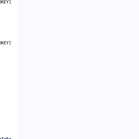
KEY];

KEY];
