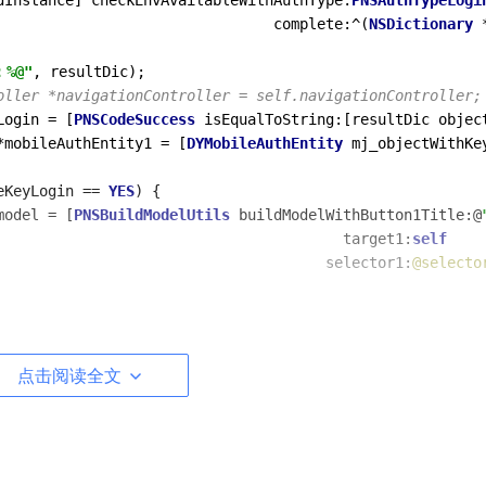
dInstance] checkEnvAvailableWithAuthType:
PNSAuthTypeLogi
                                complete:
^
(
NSDictionary
%@"
oller *navigationController = self.navigationController;
Login 
=
 [
PNSCodeSuccess
 isEqualToString:[resultDic objec
*
mobileAuthEntity1 
=
 [
DYMobileAuthEntity
 mj_objectWithKe
eKeyLogin 
==
YES
) {

model 
=
 [
PNSBuildModelUtils
 buildModelWithButton1Title:@
                                        target1:
self
                                      selector1:
@selecto
 *model = [PNSBuildModelUtils buildModelWithStyle:PNSBui
                                       button1Title:@
点击阅读全文
                                          target1:self
                                        selector1:@selec
                                     button2Title:@""
                                          target2:self
                                        selector2:@selec