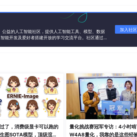
dColor 
=
BGColorHex
(
FAFAFA
);

=
BGColorHex
(
FAFAFA
);

tring 
=
 @
""
;

=
 [[
NSAttributedString
 alloc]initWithString:textString a
加入社区
age 
一个中立、公益的人工智能社区，提供人工智能工具、模型、数据
=
 [
UIImage
 imageNamed:@
"navbar_icon_back"
];

工智能开发及爱好者搭建开放的学习交流平台。社区通过理
l 
=
共同运营、共同享有，推动国产AI生态繁荣发展。
eFrameBlock = ^CGRect(CGSize screenSize, CGSize superVie
y(self);
RectMake(frame.origin.x, 15, frame.size.width, frame.siz
opOffetY = 158.0;
meBlock 
=
^
CGRect
(
CGSize
 screenSize, 
CGSize
 superViewSiz
ctMake
(frame.origin.x, 
158.0
, frame.size.width, frame.siz
or 
=
DEFAULT_TITLE_FRONT_COLOR
;

t 
=
BGBoldFont
(
25
opOffetY = 120.0;
过了，消费级显卡可以跑的
量化挑战赛冠军专访：4小时啃
meBlock 
=
^
CGRect
(
CGSize
 screenSize, 
CGSize
 superViewSiz
生图SOTA模型，顶级渲
W4A8量化，我靠的是这些经