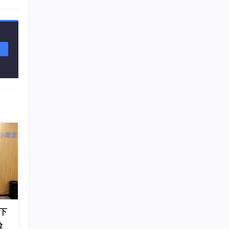
ttributes:@{
NSForegroundColorAttributeName
:
DEFAULT_TITLE
wSize, CGRect frame) {
e.height);
e, 
CGRect
 frame) {

e.height);

下
e, 
CGRect
 frame) {

验