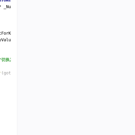
nToken
*
 _Nullable resultDic) {

tForKey:@
"resultCode"
]];

yValues:resultDic];

"切换其他手机号"
r
(gotoVerificationCodeLoginPage)];

ldModelStylePortrait
"切换其他手机号"
tor(gotoSmsControllerAndShowNavBar)
tor(gotoSmsControllerAndHiddenNavBar)];