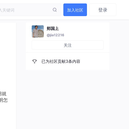
登录
加入社区
郏国上
@jia12216
关注
已为社区贡献3条内容
用就
明怎