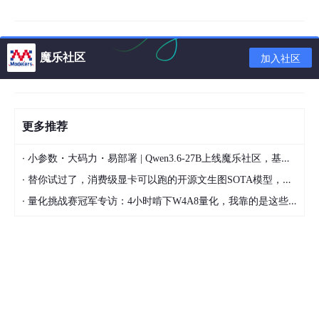
# 保证路径存在
if
not
 os.path.exists(A_path):

raise
 FileNotFoundError(
f"The directory 
{A_
魔乐社区
加入社区
if
not
 os.path.exists(B_path):

        os.makedirs(B_path)

# 获取路径A中所有非权重文件
    files_in_A = os.listdir(A_path)

更多推荐
    files_in_A = 
set
([file 
for
 file 
in
 files_in_A 
i
# List all files in directory B
·
小参数・大码力・易部署 | Qwen3.6-27B上线魔乐社区，基于昇腾的部署教程来了
    files_in_B = 
set
(os.listdir(B_path))

·
替你试过了，消费级显卡可以跑的开源文生图SOTA模型，顶级渲染、高密度文本绘图
# 找到所有A中存在但B中不存在的文件
·
量化挑战赛冠军专访：4小时啃下W4A8量化，我靠的是这些经验
    files_to_copy = files_in_A - files_in_B

# 将这些文件复制到B路径下
for
 file 
in
 files_to_copy:

        src_file = os.path.join(A_path, file)

        dst_file = os.path.join(B_path, file)

        shutil.copy2(src_file, dst_file)
