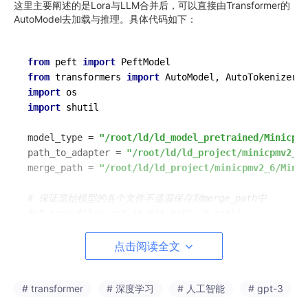
这里主要阐述的是Lora与LLM合并后，可以直接由Transformer的
AutoModel去加载与推理。具体代码如下：
from
 peft 
import
from
 transformers 
import
import
import
 shutil

model_type = 
"/root/ld/ld_model_pretrained/Minicpmv
path_to_adapter = 
"/root/ld/ld_project/minicpmv2_6/
merge_path = 
"/root/ld/ld_project/minicpmv2_6/MiniC
# 保证原始模型的各个文件不遗漏保存到merge_path中
def
copy_files_not_in_B
(
A_path, B_path
):

"""

    Copies files from directory A to directory B if
点击阅读全文
    :param A_path: Path to the source directory (A)
# transformer
# 深度学习
# 人工智能
# gpt-3
    :param B_path: Path to the destination director
    """