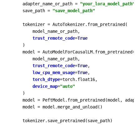
    adapter_name_or_path = 
"your_lora_model_path"
    save_path = 
"save_model_path"
    tokenizer = AutoTokenizer.from_pretrained(

        model_name_or_path,

trust_remote_code
=
True
    )

    model = AutoModelForCausalLM.from_pretrained(

        model_name_or_path,

trust_remote_code
=
True
,

low_cpu_mem_usage
=
True
,

torch_dtype
=torch.float16,

device_map
=
"auto"
    )

    model = PeftModel.from_pretrained(model, adapte
    model = model.merge_and_unload()
