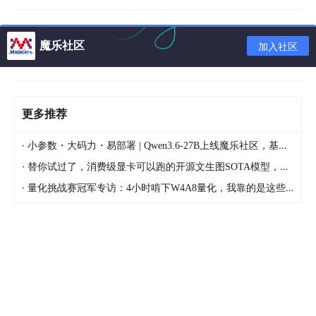
    b,g,r = cv
2.
split
(img)
    img = cv
2.
merge
([r, g, b])
    plt.imshow
(img)
魔乐社区
加入社区
    plt.show
()
//必须加此句！
plt显示灰度图片
更多推荐
·
小参数・大码力・易部署 | Qwen3.6-27B上线魔乐社区，基于昇腾的部署教程来了
def 
plt_show_gray
(img):

·
替你试过了，消费级显卡可以跑的开源文生图SOTA模型，顶级渲染、高密度文本绘图
    plt.
imshow
(img,cmap=
'gray'
)

    plt.
show
·
量化挑战赛冠军专访：4小时啃下W4A8量化，我靠的是这些经验
附 ： PIL读取图片并显示
img
 = Image
.open
(
"./image/test.png"
img
.show