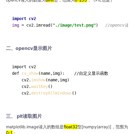
import
cv2
img
=
 cv2.imread(
"./image/test.png"
)   
//opencv读
二、opencv显示图片
import cv2

def 
cv_show
(name,img):    //自定义显示函数

    cv2.
imshow
(name,img)

    cv2.
waitKey
()

    cv2.
destroyAllWindows
三、 plt读取图片
matplotlib.image读入的数组是
float32
型[numpy(array)]，范围为
0-1
；