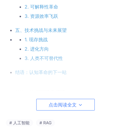
2. 可解释性革命
3. 资源效率飞跃
五、技术挑战与未来展望
1. 现存挑战
2. 进化方向
3. 人类不可替代性
结语：认知革命的下一站
一、传统AI的"死记硬背"困境
点击阅读全文
1. 经典案例：鸵鸟为什么会"飞"？
让我们用这个经典逻辑陷阱，看看传统AI的局限性：
# 人工智能
# RAG