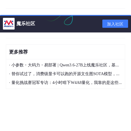
前提1：鸵鸟是鸟

前提2：鸟会飞

魔乐社区
加入社区
当传统语言模型遇到这个问题时：
训练数据
：模型确实学过"大多数鸟类会飞"
更多推荐
知识盲区
：但可能未明确记录"鸵鸟是特例"
·
小参数・大码力・易部署 | Qwen3.6-27B上线魔乐社区，基于昇腾的部署教程来了
错误推理
：会严格按照统计概率推导出错误结论
·
替你试过了，消费级显卡可以跑的开源文生图SOTA模型，顶级渲染、高密度文本绘图
这种问题的根源在于传统AI的"知识固化"——像把百科全书烧录成
·
量化挑战赛冠军专访：4小时啃下W4A8量化，我靠的是这些经验
光盘，一旦刻录完成就无法更新，遇到新知识就束手无策。
2. 传统AI的三大缺陷
缺陷类
具体表现
现实案例
型
知识陈
无法获取训练后的新
不知道2023年的俄乌战争最