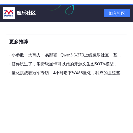
-5标准的一部分，定义了电力系统中控制中心与远程终端设备（R
TU）之间的通信方式。以下是IEC 104的简介及其主要使用场景：
魔乐社区
加入社区
电力系统自动化
：
配电自动化
：远程控制和监控配电网络中的开
关、断路器和其他设备，提高配电系统的可靠
更多推荐
性和效率。
·
小参数・大码力・易部署 | Qwen3.6-27B上线魔乐社区，基于昇腾的部署教程来了
变电站自动化
：监控和控制变电站内的设备，
·
如变压器、断路器和保护装置，实现变电站的
替你试过了，消费级显卡可以跑的开源文生图SOTA模型，顶级渲染、高密度文本绘图
自动化运行。
·
量化挑战赛冠军专访：4小时啃下W4A8量化，我靠的是这些经验
发电厂监控
：实时监控发电厂的运行状态和发
电量，确保发电系统的稳定性和安全性。
远程控制和监控
：
远程终端单元（RTU）
：通过IEC 104协议，
控制中心可以与远程终端设备通信，进行数据
采集和控制命令的下达。