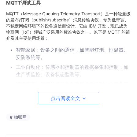
MQTT调试工具
MQTT（Message Queuing Telemetry Transport）是一种轻量级
的发布/订阅（publish/subscribe）消息传输协议，专为低带宽、
不稳定网络环境下的设备通信而设计。它由 IBM 开发，现已成为
物联网（IoT）领域广泛采用的标准协议之一。以下是 MQTT 的简
介及其主要使用场景：
智能家居：设备之间的通信，如智能灯泡、恒温器、
安防系统等。
工业自动化：传感器和控制器的数据采集和控制，如
生产线监控、设备状态监测等。
环境监测：远程传感器收集数据并发送到中央服务器
进行分析，如气象站、水质监测等。
点击阅读全文
MQTT调试工具
# 物联网
IEC104/IEC101调试工具
IEC 60870-5-104（简称IEC 104）是一个广泛应用于电力系统自
动化的通信协议，专门设计用于远程控制和监控。它是IEC 60870