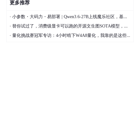
更多推荐
·
小参数・大码力・易部署 | Qwen3.6-27B上线魔乐社区，基于昇腾的部署教程来了
·
替你试过了，消费级显卡可以跑的开源文生图SOTA模型，顶级渲染、高密度文本绘图
·
量化挑战赛冠军专访：4小时啃下W4A8量化，我靠的是这些经验