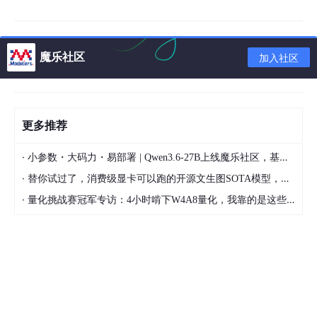
● 国产系统：银河麒麟 Kylin V10；统信 UOS 1050a/e；OpenEu
ler (多个版本)；中科方德；Bc-Linux (多个版本)；红旗 Asianux v
7。
魔乐社区
加入社区
● 定制支持：理论支持所有国产操作系统，可根据需求定制。
更多推荐
·
小参数・大码力・易部署 | Qwen3.6-27B上线魔乐社区，基于昇腾的部署教程来了
·
替你试过了，消费级显卡可以跑的开源文生图SOTA模型，顶级渲染、高密度文本绘图
·
量化挑战赛冠军专访：4小时啃下W4A8量化，我靠的是这些经验