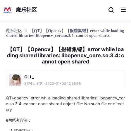
魔乐社区
魔乐社区
【QT】【Opencv】【报错集锦】error while loading
shared libraries: libopencv_core.so.3.4: cannot open shared
【QT】【Opencv】【报错集锦】error while loa
ding shared libraries: libopencv_core.so.3.4: c
annot open shared
GLL_
5174人浏览 · 2020-01-09 12:55:55
QT+opencv: error while loading shared libraries: libopencv_cor
e.so.3.4: cannot open shared object file: No such file or direct
ory
##解决方法：
1 打开路径：