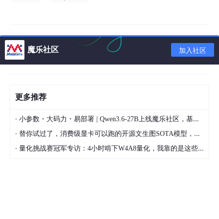
魔乐社区
加入社区
更多推荐
·
小参数・大码力・易部署 | Qwen3.6-27B上线魔乐社区，基于昇腾的部署教程来了
·
替你试过了，消费级显卡可以跑的开源文生图SOTA模型，顶级渲染、高密度文本绘图
·
量化挑战赛冠军专访：4小时啃下W4A8量化，我靠的是这些经验