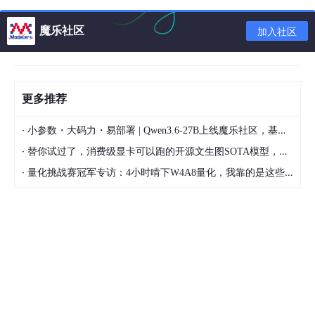
魔乐社区
加入社区
更多推荐
·
小参数・大码力・易部署 | Qwen3.6-27B上线魔乐社区，基于昇腾的部署教程来了
·
替你试过了，消费级显卡可以跑的开源文生图SOTA模型，顶级渲染、高密度文本绘图
·
量化挑战赛冠军专访：4小时啃下W4A8量化，我靠的是这些经验
（6）显示数据