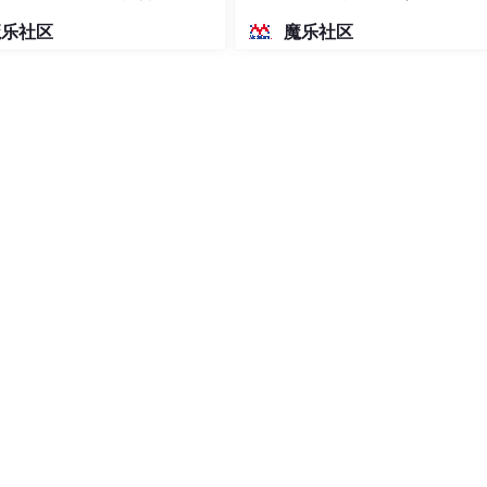
密度文本绘图
魔乐社区
魔乐社区