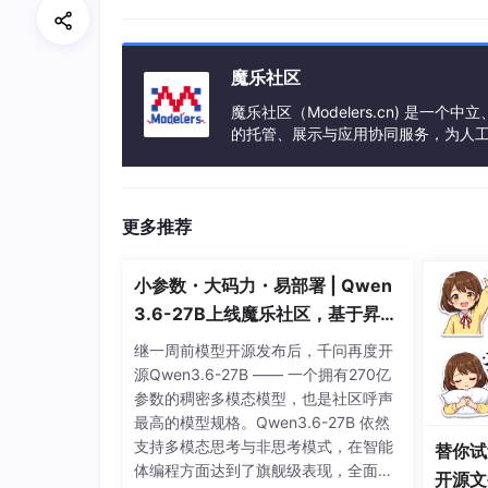
8.1 OLED驱动
8.2 OLED应用
魔乐社区
九、应用配置
魔乐社区（Modelers.cn) 是
的托管、展示与应用协同服务，为人
9.1 节点配置
事会方式运作，由全产业链共同建设、
9.2 网关配置
更多推荐
9.3 从机配置
十、节点运行逻辑
小参数・大码力・易部署 | Qwen
3.6-27B上线魔乐社区，基于昇腾
10.1 任务模块
的部署教程来了
继一周前模型开源发布后，千问再度开
10.2 闹钟计算
源Qwen3.6-27B —— 一个拥有270亿
10.3 事件通知
参数的稠密多模态模型，也是社区呼声
最高的模型规格。Qwen3.6-27B 依然
十一、总结
支持多模态思考与非思考模式，在智能
替你试
体编程方面达到了旗舰级表现，全面超
开源文