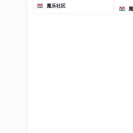
越前代开源旗舰 Qwen3.5-397B-A17B
染、高
魔乐社区
（总参数397B / 激活参数17B的MoE模
型）。作为稠密架构，它无需MoE路由
一、代码规范
即可部署，是开发者在实用、可广泛部
署规模