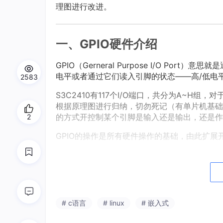
理图进行改进。
一、GPIO硬件介绍
GPIO（Gerneral Purpose I/O P
电平或者通过它们读入引脚的状态——高/低电
2583
S3C2410有117个I/O端口，共分为A~
根据原理图进行归纳，切勿死记（有单片机基础
的方式开控制某个引脚是输入还是输出，还是作
2
GPIO的操作是所有硬件操作的基础，由此扩
二、通过寄存器操作GPIO引脚
既然一个引脚可以用于输入、输出、或其他功能，
入，一定可以通过读取某个寄存器来确定引脚是
器让这个引脚输出高电平/低电平（Data）；
# c语言
# linux
# 嵌入式
1.GPxCON寄存器