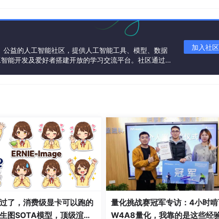
IO口，x表示是哪个组，CON表示contro，用于控制选择输出
）
加入社区
一个中立、公益的人工智能社区，提供人工智能工具、模型、数据
工智能开发及爱好者搭建开放的学习交流平台。社区通过理
共同运营、共同享有，推动国产AI生态繁荣发展。
方面有所不同，GPACON中每一位对应一根引脚（一共23根）。当某
ADAT中相应位写入0或1让此引脚输出低电平/高电平；当CPA
制，此时CPADAT就无效。因此一般而言GPACON通常被设
。每两位控制一个引脚：
过了，消费级显卡可以跑的
量化挑战赛冠军专访：4小时啃
生图SOTA模型，顶级渲
W4A8量化，我靠的是这些经