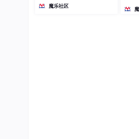
越前代开源旗舰 Qwen3.5-397B-A17B
GPxDAT寄存器
染、高
魔乐社区
（总参数397B / 激活参数17B的MoE模
型）。作为稠密架构，它无需MoE路由
从单词意思上看，DAT就是表示对引脚操作的
即可部署，是开发者在实用、可广泛部
GPxDAT用于读/写引脚；当引脚被设为输入
署规模
为输出时，写此寄存器可控制引脚输出高电平/
GPxUP寄存器
CPxUP：某位为1时，相应引脚无内部上拉电