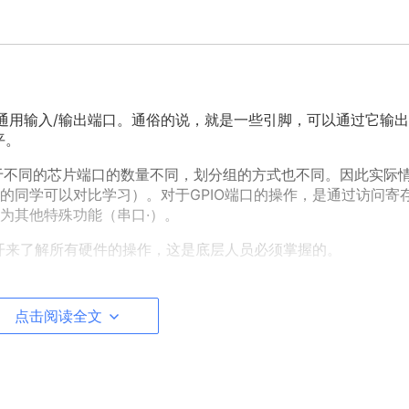
ort）意思就是通用输入/输出端口。通俗的说，就是一些引脚，可以通过它输
平。
H组，对于不同的芯片端口的数量不同，划分组的方式也不同。因此实际
的同学可以对比学习）。对于GPIO端口的操作，是通过访问寄
为其他特殊功能（串口·）。
展开来了解所有硬件的操作，这是底层人员必须掌握的。
点击阅读全文
那么一定有一个寄存器用来选择这些功能（control）；对于
高电平还是低电平（Data）；对于输出，一定可以通过写入某
对于其他特俗功能，则有另外的寄存器来控制它