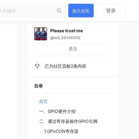
登录
加入社区
Please trust me
@m0_56145255
关注
已为社区贡献2条内容
目录
前言
一、GPIO硬件介绍
二、通过寄存器操作GPIO引脚
1.GPxCON寄存器