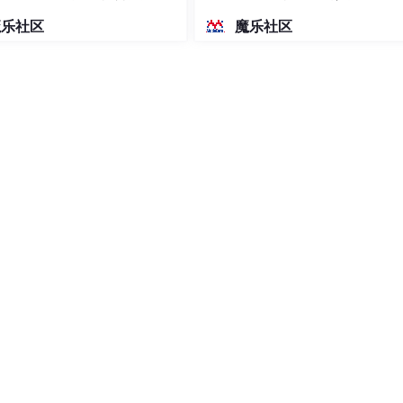
密度文本绘图
魔乐社区
魔乐社区
数据了。
时，读此寄存器可知相应引脚的状态是高电平还是低电平；当引脚
低电平
阻；为0时，相应引脚使用内部上拉电阻。如下图