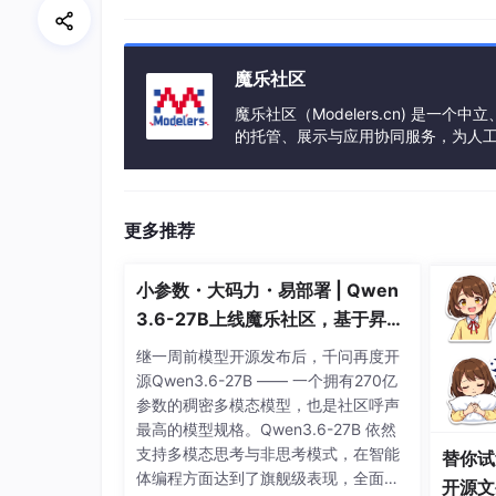
从这个寄存器的名字可以看出，GP表示是一个GP
出/特殊功能（你也可以理解为Configure 配置
魔乐社区
魔乐社区（Modelers.cn) 是
的托管、展示与应用协同服务，为人
事会方式运作，由全产业链共同建设、
更多推荐
PORTA与PORTB~PORTH/J在功能选择
为0时，相应引脚问输出引脚，此时我们可以在GP
小参数・大码力・易部署 | Qwen
中某位被设为1时，相应引脚为地址线或用于地址控
3.6-27B上线魔乐社区，基于昇腾
以便访问外部存储器件。（这仅限于PORTA）
的部署教程来了
继一周前模型开源发布后，千问再度开
对于PORTB~PORTH/J寄存器操作完全相同
源Qwen3.6-27B —— 一个拥有270亿
00:表示输入
参数的稠密多模态模型，也是社区呼声
01：表示输出
最高的模型规格。Qwen3.6-27B 依然
10：表示特殊功能
支持多模态思考与非思考模式，在智能
替你试
11：保留不用
体编程方面达到了旗舰级表现，全面超
开源文