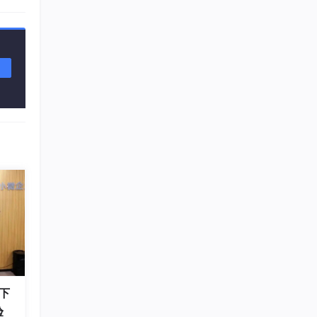
/输
位被设
CON
为1，
下
验