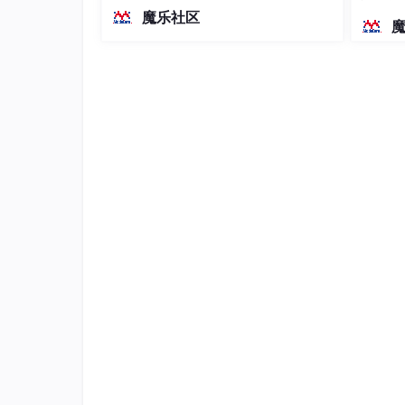
越前代开源旗舰 Qwen3.5-397B-A17B
染、高
魔乐社区
（总参数397B / 激活参数17B的MoE模
找到“用户隐私保护指引”并完成各种填空。
型）。作为稠密架构，它无需MoE路由
2、脚本中声明需要用到的权限
即可部署，是开发者在实用、可广泛部
署规模
在项目中找到app.json或者game.json，声