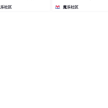
密度文本绘图
魔乐社区
魔乐社区
明需要用到的权限