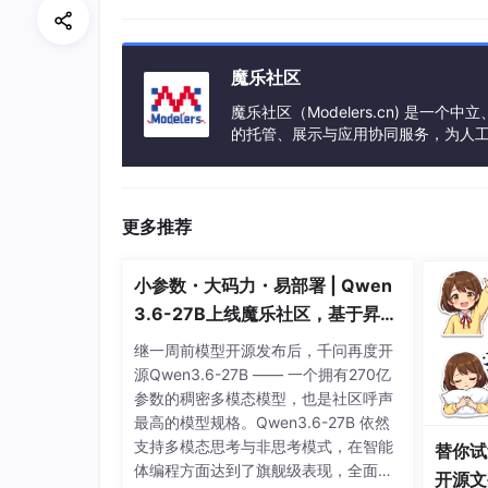
魔乐社区
魔乐社区（Modelers.cn) 是
的托管、展示与应用协同服务，为人
事会方式运作，由全产业链共同建设、
然后找到设置
更多推荐
小参数・大码力・易部署 | Qwen
3.6-27B上线魔乐社区，基于昇腾
的部署教程来了
继一周前模型开源发布后，千问再度开
源Qwen3.6-27B —— 一个拥有270亿
参数的稠密多模态模型，也是社区呼声
最高的模型规格。Qwen3.6-27B 依然
支持多模态思考与非思考模式，在智能
替你试
体编程方面达到了旗舰级表现，全面超
开源文