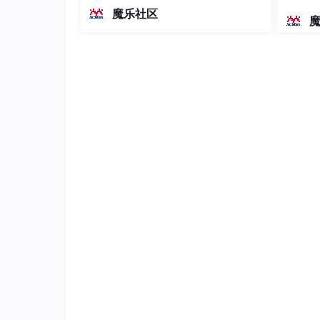
越前代开源旗舰 Qwen3.5-397B-A17B
接口，通常需要在另一个计算机上运行调试程序
染、高
魔乐社区
（总参数397B / 激活参数17B的MoE模
型）。作为稠密架构，它无需MoE路由
即可部署，是开发者在实用、可广泛部
署规模
6.3 有限状态机的程序实现方法