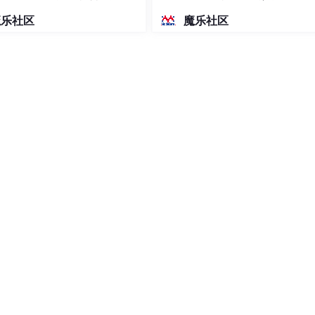
，称为宿主机。
密度文本绘图
魔乐社区
魔乐社区