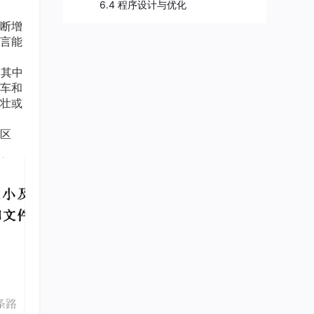
6.4 程序设计与优化
断增
语言能
。其中
车和
壮或
区