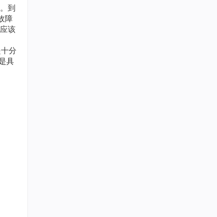
。到
故障
应该
是十分
是具