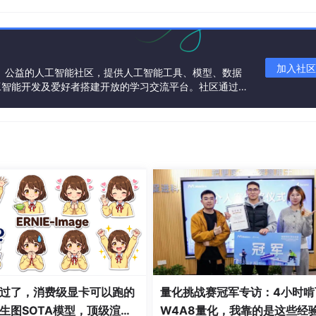
加入社区
一个中立、公益的人工智能社区，提供人工智能工具、模型、数据
工智能开发及爱好者搭建开放的学习交流平台。社区通过理
共同运营、共同享有，推动国产AI生态繁荣发展。
境
编译器和开发调试环境也应该具有深入的了解。不同的CPU会
方专业软件开发公司两种。
过了，消费级显卡可以跑的
量化挑战赛冠军专访：4小时啃
机系统成为目标机。由于目标系统中常常没有输入/输出处理的
生图SOTA模型，顶级渲
W4A8量化，我靠的是这些经