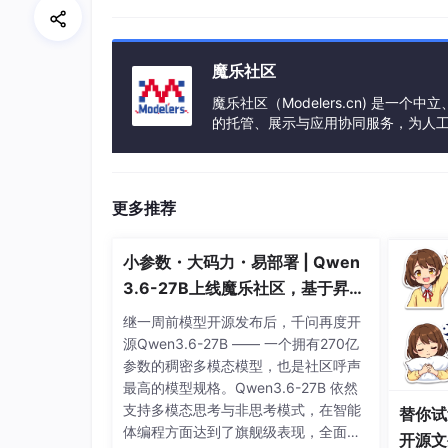
魔乐社区
魔乐社区（Modelers.cn) 是
的托管、展示与应用协同服务，为人
事会方式运作，由全产业链共同建设、
更多推荐
小参数・大码力・易部署 | Qwen
3.6-27B上线魔乐社区，基于昇腾
的部署教程来了
继一周前模型开源发布后，千问再度开
源Qwen3.6-27B —— 一个拥有270亿
6.2 嵌入式系统程序设计的开发环
参数的稠密多模态模型，也是社区呼声
最高的模型规格。Qwen3.6-27B 依然
除了运行环境约束外，嵌入式系统程序员对于
支持多模态思考与非思考模式，在智能
的开发环境。开发环境一般由CPU厂商和第三
替你试
体编程方面达到了旗舰级表现，全面超
在嵌入式系统中，通常将运行目标程序的计算
开源文