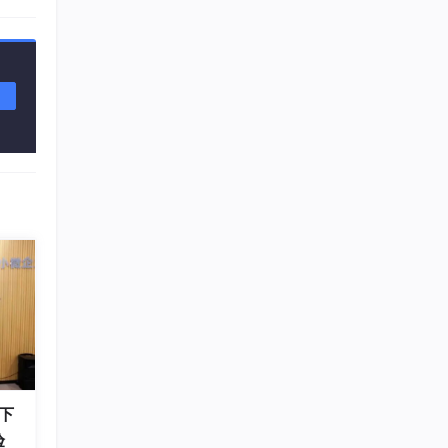
有不同
下
人机
验