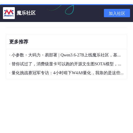
/etc/yum
.repos.d/
目录下的配置文件是否正确，确
保 URL 可用。
魔乐社区
加入社区
网络问题
：确保你的服务器可以访问阿里云镜像站
点，有时需要配置防火墙或代理。
Couldn’t resolve host ‘mirrors.cloud.aliyuncs.co
更多推荐
m
：非阿里云ECS用户会出现 Couldn’t resolve host
‘mirrors.cloud.aliyuncs.com’ 信息，不影响使用。用
·
小参数・大码力・易部署 | Qwen3.6-27B上线魔乐社区，基于昇腾的部署教程来了
户也可自行修改相关配置: eg:
·
替你试过了，消费级显卡可以跑的开源文生图SOTA模型，顶级渲染、高密度文本绘图
·
量化挑战赛冠军专访：4小时啃下W4A8量化，我靠的是这些经验
sed -
i
 -e 
'/mirrors.cloud.aliyuncs.com/d'
 -e 
'/mirr
七、参考资料
CentOS 镜像
本文提供了详细的步骤来更换 CentOS 7 的 Yum 源为阿里云镜
像，确保你的系统能够高效、稳定地获取软件更新。如果你在操作