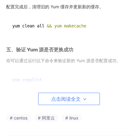
配置完成后，清理旧的 Yum 缓存并更新新的缓存。
yum clean all 
&& yum makecache
五、验证 Yum 源是否更换成功
你可以通过运行以下命令来验证新的 Yum 源是否配置成功。
yum repolist
点击阅读全文
如果看到所有仓库的状态都是
enabled
并且能够正常列出仓库
信息，则表示更换成功。
# centos
# 阿里云
# linux
六、常见问题排查
Yum 更新时提示找不到软件包
：检查