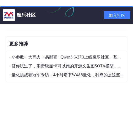
pil_im.show()
魔乐社区
加入社区
调整尺寸和旋转图片
将lena图像调整为(128，128)大小：
out = pil_im.resize((128,128))
更多推荐
out.show()
·
小参数・大码力・易部署 | Qwen3.6-27B上线魔乐社区，基于昇腾的部署教程来了
其效果与缩略图差不多。
·
替你试过了，消费级显卡可以跑的开源文生图SOTA模型，顶级渲染、高密度文本绘图
将lena图像按照逆时针旋转：
·
量化挑战赛冠军专访：4小时啃下W4A8量化，我靠的是这些经验
out = pil_im.rotate(90) 旋转角度
out.show()