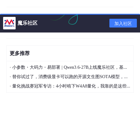
lfaster_rcnn_r50_fpn_1x_didi.py为模型配置文件，安装MMDetec
魔乐社区
加入社区
tion后置于mmdetection/configs/faster_rcnn路径下；
ldidi_detection.py为数据集配置文件，置于mmdetection/config
s/
base
/datasets路径下，并将data_root变量修改为数据集所在路
径；
更多推荐
ldidi_demo.ipynb用于可视化模型的检测结果。
·
小参数・大码力・易部署 | Qwen3.6-27B上线魔乐社区，基于昇腾的部署教程来了
·
替你试过了，消费级显卡可以跑的开源文生图SOTA模型，顶级渲染、高密度文本绘图
·
量化挑战赛冠军专访：4小时啃下W4A8量化，我靠的是这些经验
报告
核心代码
结果
本次实验对照了fasterRcnn , cascade 以及yolov3， mMAP随着
epoch曲线如下