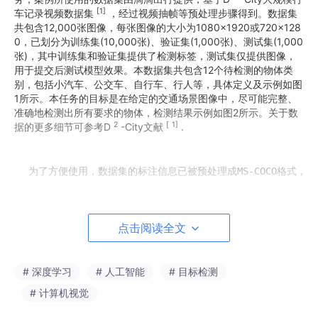
[1]
车记录视频数据集
，经过视频抽帧等预处理步骤得到。数据集
共包含12,000张图像，每张图像的大小为1080×1920或720×128
0，已划分为训练集(10,000张)、验证集(1,000张)、测试集(1,000
张)，其中训练集和验证集提供了检测标签，测试集仅提供图像，
用于提交后测试模型效果。本数据集共包含12个待检测的物体类
别，包括小汽车、公交车、自行车、行人等，具体定义及示例如图
1所示。本任务的目标是在给定的交通场景图像中，尽可能完整、
准确地检测出所有要求的物体，检测结果示例如图2所示。关于数
2
[
1]
据的更多细节可参考D
-City文献
.
为了方便使用，数据集的标注信息已被预处理成MS-COCO格式，M
点击阅读全文
2.
参考程序及使用说明
# 深度学习
# 人工智能
# 目标检测
# 计算机视觉
本次案例提供了完整、可供运行的参考程序，选取了带FPN ^
[8]