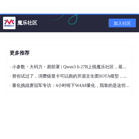
魔乐社区
加入社区
更多推荐
·
小参数・大码力・易部署 | Qwen3.6-27B上线魔乐社区，基于昇腾的部署教程来了
·
替你试过了，消费级显卡可以跑的开源文生图SOTA模型，顶级渲染、高密度文本绘图
·
量化挑战赛冠军专访：4小时啃下W4A8量化，我靠的是这些经验