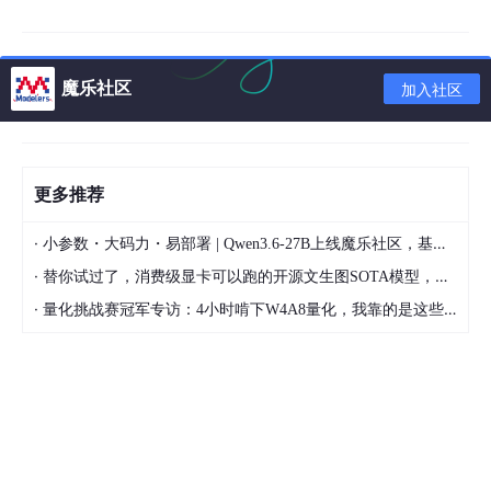
alter
table
 test.demo_info 
comment
'测试表'
alter
table
 test.demo_info modify 
column
 id 
int
(
7
) 
alter
table
 test.demo_info modify 
column
name
varch
魔乐社区
加入社区
alter
table
 test.demo_info modify 
column
 sex 
char
(
1
alter
table
 test.demo_info modify 
column
 age 
int
(
3
)
更多推荐
·
小参数・大码力・易部署 | Qwen3.6-27B上线魔乐社区，基于昇腾的部署教程来了
一、命令source实现
·
替你试过了，消费级显卡可以跑的开源文生图SOTA模型，顶级渲染、高密度文本绘图
2.1 导入数据
·
量化挑战赛冠军专访：4小时啃下W4A8量化，我靠的是这些经验
（1）准备
insert
.
sql
内容如下：
insert
into
 test.demo_info(
name
,sex,age) 
values
(
'张
insert
into
 test.demo_info(
name
,sex,age) 
values
(
'张