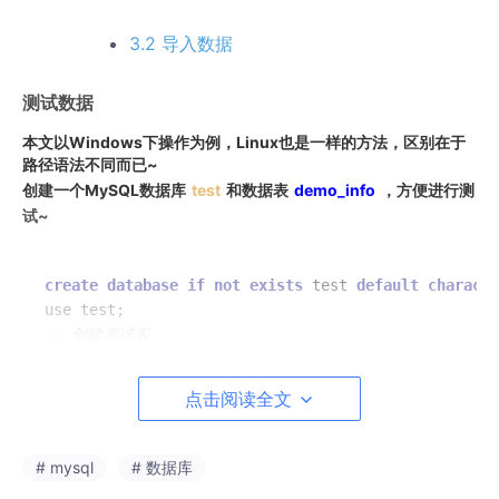
3.2 导入数据
测试数据
本文以Windows下操作为例，Linux也是一样的方法，区别在于
路径语法不同而已~
创建一个MySQL数据库
test
和数据表
demo_info
，方便进行测
试~
create
database
if
not
exists
 test 
default
characte
-- 创建测试表
create
table
 test.demo_info(

	id 
int
(
7
) 
primary key
not
null
 auto\_increment,

点击阅读全文
name
varchar
(
255
) 
not
null
,

	sex 
char
(
1
) 
not
null
,

	age 
int
(
3
)

# mysql
# 数据库
)ENGINE=InnoDB 
DEFAULT
 CHARSET=utf8 
COLLATE
=utf8_bi