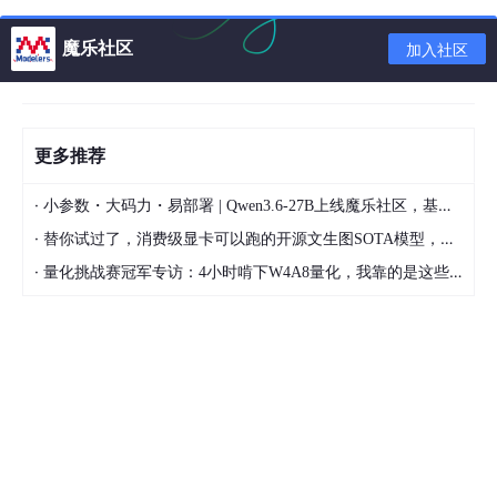
print
(
"Cannot find the file!"
)

魔乐社区
加入社区
print
# 查看数据的基本情况
print
# 去掉重复记录
# 查看是否有重复记录的方法：wine.duplicated.sum()
更多推荐
# 查看具体的某一类的数量，用饼图展示
·
小参数・大码力・易部署 | Qwen3.6-27B上线魔乐社区，基于昇腾的部署教程来了
wine[
'quality'
].value_counts().plot(kind = 
'pie'
, a
·
替你试过了，消费级显卡可以跑的开源文生图SOTA模型，顶级渲染、高密度文本绘图
·
量化挑战赛冠军专访：4小时啃下W4A8量化，我靠的是这些经验
# 查看quality与其它属性的相关性
print
(wine.corr().quality)

# 绘图展示
plt.subplot(
121
)

sns.barplot(x = 
'quality'
, y = 
'volatile acidity'
, 
plt.subplot(
122
)

sns.barplot(x = 
'quality'
, y = 
'alcohol'
, data = wi
plt.show()
