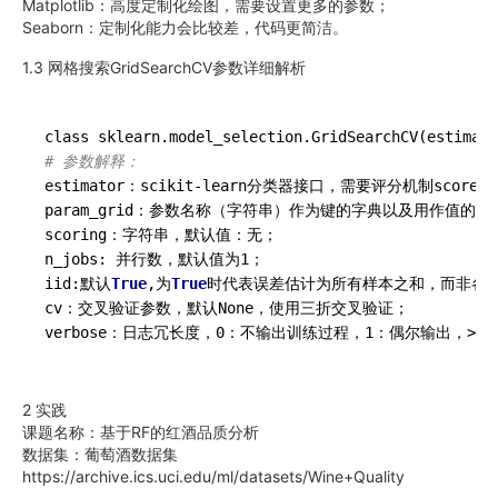
Matplotlib：高度定制化绘图，需要设置更多的参数；
Seaborn：定制化能力会比较差，代码更简洁。
1.3 网格搜索GridSearchCV参数详细解析
class sklearn.model_selection.GridSearchCV(estimato
# 参数解释：
estimator：scikit-learn分类器接口，需要评分机制score()
param_grid：参数名称（字符串）作为键的字典以及用作值
scoring：字符串，默认值：无；

n_jobs: 并行数，默认值为1；

iid:默认
True
,为
True
时代表误差估计为所有样本之和，而非各个f
cv：交叉验证参数，默认None，使用三折交叉验证；

2 实践
课题名称：基于RF的红酒品质分析
数据集：葡萄酒数据集
https://archive.ics.uci.edu/ml/datasets/Wine+Quality