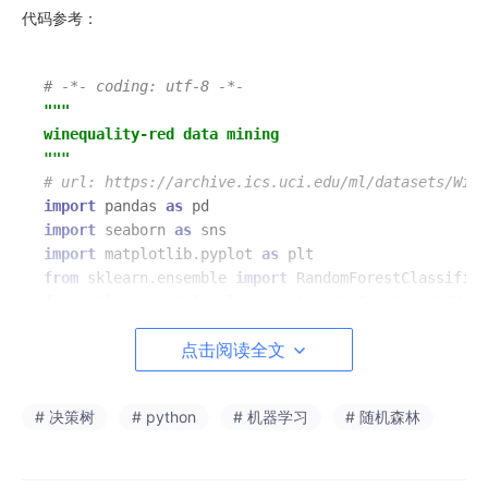
代码参考：
# -*- coding: utf-8 -*-
"""

winequality-red data mining

"""
# url: https://archive.ics.uci.edu/ml/datasets/Wine
import
 pandas 
as
import
 seaborn 
as
import
 matplotlib.pyplot 
as
from
 sklearn.ensemble 
import
from
 sklearn.model_selection 
import
import
 warnings

点击阅读全文
warnings.filterwarnings(
'ignore'
# 标准写法，需要加异常判断
# 决策树
# python
# 机器学习
# 随机森林
try
:

    wine = pd.read_csv(
'winequality-red.csv'
, sep =
except
:
