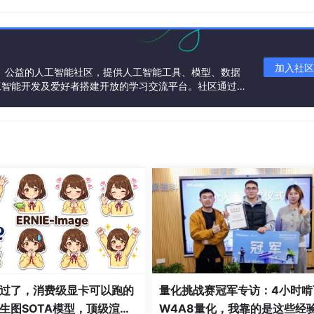
加入社区
一个中立、公益的人工智能社区，提供人工智能工具、模型、数据
工智能开发及爱好者搭建开放的学习交流平台。社区通过理
共同运营、共同享有，推动国产AI生态繁荣发展。
（后一个）分离，若 x 没有后继，输出 no，否则输出 yes
（前一个）分离，若 x 没有前驱，输出 no，否则输出 yes
x 是 y 的前驱，y 是 x 的后继，若 x 已经有后继或者 y 已经有前驱
直按照后继访问下去，直到回到 x 或者没有后继为止，输出经过的所有节
直按照前驱访问下去，直到回到 x 或者没有前驱为止，输出经过的所有节
 1 到 n。
过了，消费级显卡可以跑的
量化挑战赛冠军专访：4小时啃
每个节点都是独立的节点。
生图SOTA模型，顶级渲
W4A8量化，我靠的是这些经