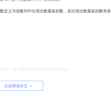
数定义为该数列中出现次数最多的数，若出现次数最多的数有多
个操作，每个操作的输入方式同题目描述。
点击阅读全文
列为空则输出 -1），并换行