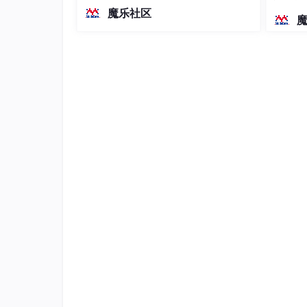
越前代开源旗舰 Qwen3.5-397B-A17B
染、高
魔乐社区
（总参数397B / 激活参数17B的MoE模
型）。作为稠密架构，它无需MoE路由
输入格式
即可部署，是开发者在实用、可广泛部
署规模
第一行两个正整数 n, m，接下来有 m 行，
输出格式
依次输出 m 行，每行代表一个操作的结果，格
任务三
题目描述
给定两个二叉树，请判断他们结构是否相同。
点左子树相同，
a
的根节点右子树和
b
的根节点