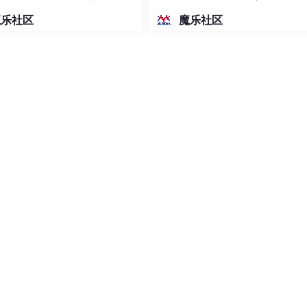
密度文本绘图
魔乐社区
魔乐社区
每行表示一个操作，格式见样例
式见样例
在这里，二叉树
a
与
b
相同，当且仅当
a
的根节点左子树和
b
的
右子树相同。