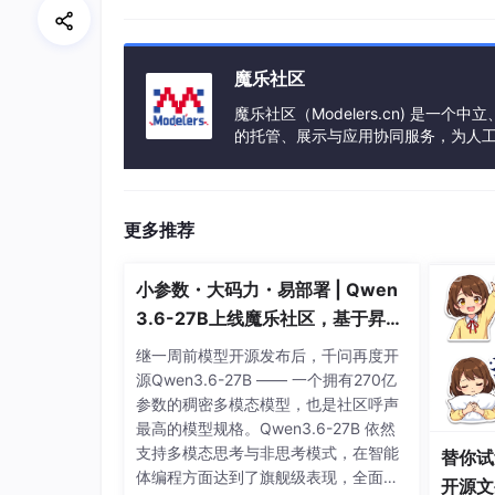
任务二
魔乐社区
题目描述
魔乐社区（Modelers.cn) 是
的托管、展示与应用协同服务，为人
实现一个双向链表，支持以下操作：
事会方式运作，由全产业链共同建设、
split_succ(x)：将 x 与 x 的后继
更多推荐
split_prev(x)：将 x 与 x 的前驱
link(x, y)：将 x 接到 y 的前面，即 
小参数・大码力・易部署 | Qwen
no，否则输出 yes
3.6-27B上线魔乐社区，基于昇腾
visit_succ(x)：从 x 开始，一
的部署教程来了
继一周前模型开源发布后，千问再度开
visit_prev(x)：从 x 开始，一
源Qwen3.6-27B —— 一个拥有270亿
参数的稠密多模态模型，也是社区呼声
以上的 x 均为节点编号，一共有 n 个节点，编号从
最高的模型规格。Qwen3.6-27B 依然
支持多模态思考与非思考模式，在智能
替你试
一开始 n 个节点的前驱、后继均为空，也就是
体编程方面达到了旗舰级表现，全面超
开源文