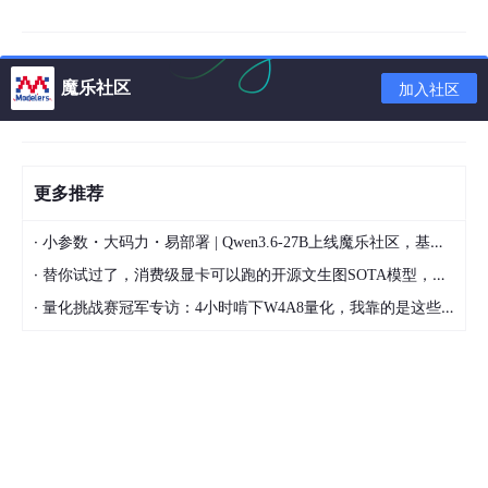
mysql-router
8.0.31
集群路由服务
魔乐社区
加入社区
docker
20.10.22
集群服务容器载体
docker image：oracl
9-slim
用来部署 mysql-route
更多推荐
elinux
r 的镜像
·
小参数・大码力・易部署 | Qwen3.6-27B上线魔乐社区，基于昇腾的部署教程来了
docker image：mysq
8.0.31
集群实例服务镜像
·
l
替你试过了，消费级显卡可以跑的开源文生图SOTA模型，顶级渲染、高密度文本绘图
·
量化挑战赛冠军专访：4小时啃下W4A8量化，我靠的是这些经验
mysql-cli
8.0.31
用来测试验证连接的客
户端
2.2 环境架构
Linux VM 中安装 mysql-shell