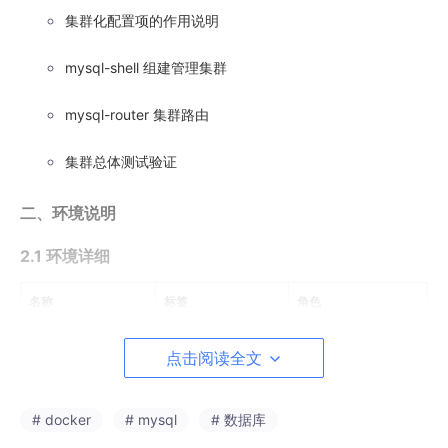
集群化配置项的作用说明
mysql-shell 组建管理集群
mysql-router 集群路由
集群总体测试验证
二、环境说明
2.1 环境详细
名称
标签
角色
Rockylinux
9.1
本次整体测试虚拟机；
点击阅读全文
可参考：
https://rockyl
inux.org
# docker
# mysql
# 数据库
mysql-shell
8.0.31
用来管理集群