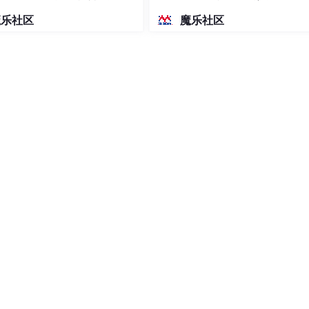
密度文本绘图
魔乐社区
魔乐社区