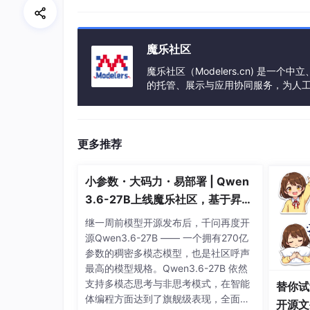
		a[i]=a[i-
1
] + a[i-
2
];

printf
(
"%d"
,a[i]);	

	}

return
0
;

魔乐社区
魔乐社区（Modelers.cn) 是
的托管、展示与应用协同服务，为人
事会方式运作，由全产业链共同建设、
代码其实很简单，几步不用做什么解释，如果使
更多推荐
#
include
"stdio.h"
小参数・大码力・易部署 | Qwen
int
Fbi
(
int
 i)
/* 斐波那契的递归函数 */
3.6-27B上线魔乐社区，基于昇腾
{

if
( i < 
2
 )

的部署教程来了
继一周前模型开源发布后，千问再度开
return
 i == 
0
 ? 
0
 : 
1
;  

源Qwen3.6-27B —— 一个拥有270亿
return
Fbi
(i - 
1
) + 
Fbi
(i - 
2
);  
/
参数的稠密多模态模型，也是社区呼声
}  

最高的模型规格。Qwen3.6-27B 依然
支持多模态思考与非思考模式，在智能
替你试
int
main
()
体编程方面达到了旗舰级表现，全面超
开源文
{
