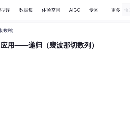
模型库
数据集
体验空间
AIGC
专区
更多
切数列）
的应用——递归（裴波那切数列）