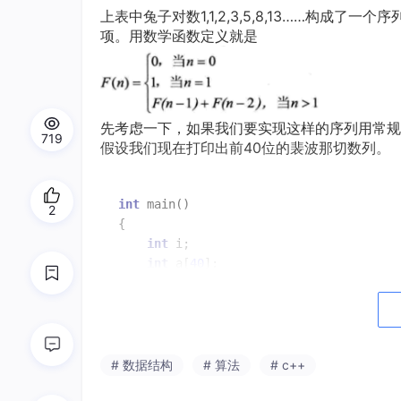
上表中兔子对数1,1,2,3,5,8,13……构
项。用数学函数定义就是
先考虑一下，如果我们要实现这样的序列用常规
719
假设我们现在打印出前40位的裴波那切数列。
int
 main()

2
{

int
 i;

int
 a[
40
];

	a[
0
]=
0
;

	a[
1
]=
1
;

printf
(
"%d"
,a[
0
]);

printf
(
"%d"
,a[
1
]);

for
(i = 
2
;i < 
40
;i++)

# 数据结构
# 算法
# c++
	{
