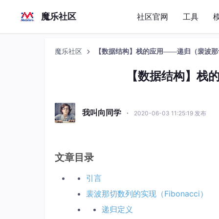
魔乐社区
社区官网
工具
魔乐社区
【数据结构】栈的应用——递归（裴波那
【数据结构】栈
我叫向同学
·
2020-06-03 11:25:19 发布
文章目录
引言
裴波那切数列的实现（Fibonacci）
递归定义