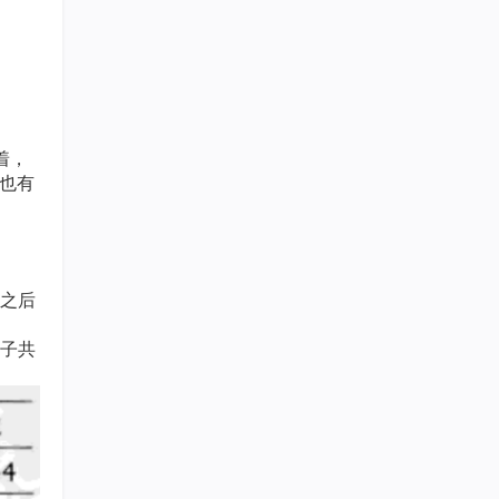
着，
也有
之后
子共