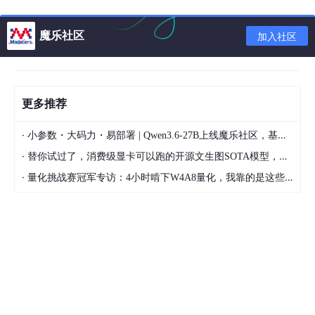
魔乐社区
加入社区
2.jpg (75.01 KB, 下载次数: 158)
2013-11-21 14:14 上传
更多推荐
图2
Categoryitems选择为“Physical Data Model”，设置Model nam
·
小参数・大码力・易部署 | Qwen3.6-27B上线魔乐社区，基于昇腾的部署教程来了
e，这里命名为Physical Data DM7，设置DBMS类型为ODBC 3.
·
替你试过了，消费级显卡可以跑的开源文生图SOTA模型，顶级渲染、高密度文本绘图
0，点击确定，出现一个空白工作区，如图3所示：
·
量化挑战赛冠军专访：4小时啃下W4A8量化，我靠的是这些经验