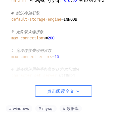
datadir
=F:\MySQL\mysql-
8.0
.
22
-winx64\data

# 默认存储引擎
default-storage-engine
=INNODB

# 允许最大连接数
max_connections
=
200
# 允许连接失败的次数
max_connect_errors
=
10
# 服务端使用的字符集默认为utf8mb4
character-set-server
=utf8mb4

# 默认使用“mysql_native_password”插件认证
点击阅读全文
#mysql_native_password
default_authentication_plugin
=mysql_native_password

# windows
# mysql
# 数据库
[mysql]
# 设置mysql客户端默认字符集
default-character-set