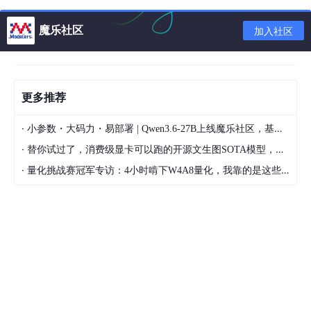
魔乐社区
加入社区
注意：datadir设置的目录必须为空或者不存在
3、初始化数据目录
更多推荐
以管理员权限打开命令提示符
·
小参数・大码力・易部署 | Qwen3.6-27B上线魔乐社区，基于昇腾的部署教程来了
f:  
#切换到F盘
·
替你试过了，消费级显卡可以跑的开源文生图SOTA模型，顶级渲染、高密度文本绘图
cd
 F:\MySQL\mysql-8.0.22-winx64\bin 
#进入到mysql的
·
量化挑战赛冠军专访：4小时啃下W4A8量化，我靠的是这些经验
mysqld 
--initialize
--console
#初始化数据目录，并生成
执行成功会可看到生成了root密码，复制保存起来
同时，在datadir所配置的位置生成了文件夹，文件夹中包含了初
始化的数据文件
4、命令行启动和关闭mysql