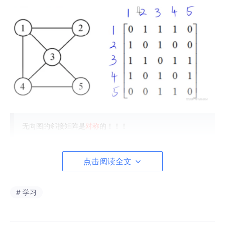
无向图的邻接矩阵是
对称
的！！！
点击阅读全文
借助邻接矩阵可以求得各个顶点的度：
1、无向图：
# 学习
顶点Vi的度：邻接矩阵中，
第i行（第i列）
中1的个数；