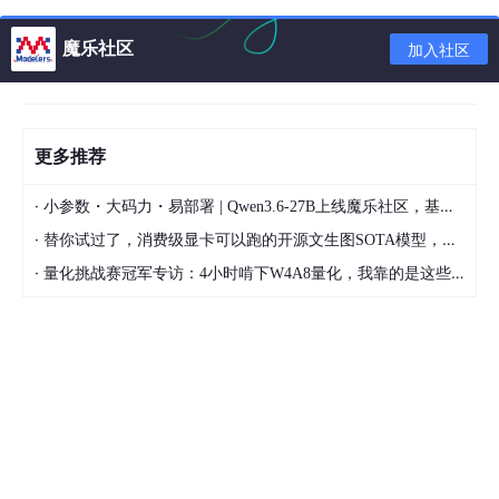
有n个1，就有n/2条边！！！
魔乐社区
加入社区
即
图中有e条边，邻接矩阵中就有2e个1。
更多推荐
2、有向图：
·
小参数・大码力・易部署 | Qwen3.6-27B上线魔乐社区，基于昇腾的部署教程来了
顶点Vi的
出度
：邻接矩阵中，
第i行
中1的个数；
·
替你试过了，消费级显卡可以跑的开源文生图SOTA模型，顶级渲染、高密度文本绘图
顶点Vi的
入度
：邻接矩阵中，
第i列
中1的个数；
·
量化挑战赛冠军专访：4小时啃下W4A8量化，我靠的是这些经验
有几个1，就有几条边！！！
即
图中有e条，邻接矩阵中就有e个1。
1-2、领接链表