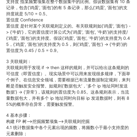
支持度 指某频繁项集在整个数据集中的比例。假设数据集有 10 条
记录，包含{‘鸡蛋’, ‘面包’}的有 5 条记录，那么{‘鸡蛋’, ‘面包’}的支
持度就是 5/10 = 0.5。
置信度 Confidence
置信度 是针对某个关联规则定义的。有关联规则如{‘鸡蛋’, ‘面包’} -
> {‘牛奶’}，它的置信度计算公式为{‘鸡蛋’, ‘面包’, ‘牛奶’}的支持度/
{‘鸡蛋’, ‘面包’}的支持度。假设{‘鸡蛋’, ‘面包’, ‘牛奶’}的支持度为 0.4
5，{‘鸡蛋’, ‘面包’}的支持度为 0.5，则{‘鸡蛋’, ‘面包’} -> {‘牛奶’}的
置信度为 0.45 / 0.5 = 0.9。
3 关联规则：
关联规则用于发现 if -> then 这样的规则，并可以给出这条规则的
可信度（即置信度）。现实场景中可以用来发现很多规律，下面举
个例子。在信息安全领域，需要根据已有流量数据制定规则，来判
断是否触发安全报警。如规则{‘数据包大’，’多个 ip 地址同时发送
数据’} -> {‘异常’}，该规则的置信度为 0.85。这条规则表示，当流
量数据包大，并有多个 ip 地址同时向目标 ip 发送数据时，则有 8
5%的概率存在异常，需要触发报警。
4 基本步骤：
构建 FP 树—>挖掘频繁项集—>关联规则挖掘
4.1 统计数据集中各个元素出现的频数，将频数小于最小支持度的
元素删除；