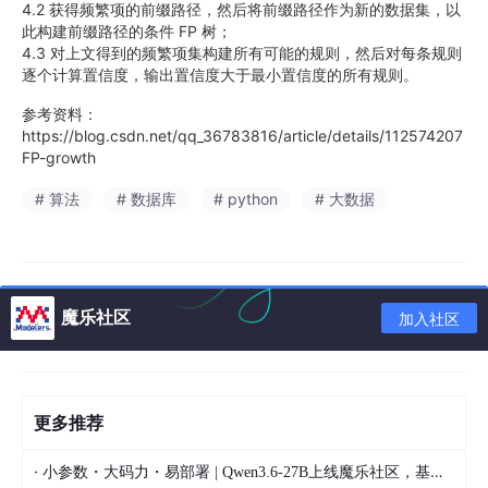
4.2 获得频繁项的前缀路径，然后将前缀路径作为新的数据集，以
此构建前缀路径的条件 FP 树；
4.3 对上文得到的频繁项集构建所有可能的规则，然后对每条规则
逐个计算置信度，输出置信度大于最小置信度的所有规则。
参考资料：
https://blog.csdn.net/qq_36783816/article/details/112574207
FP-growth
# 算法
# 数据库
# python
# 大数据
魔乐社区
加入社区
更多推荐
·
小参数・大码力・易部署 | Qwen3.6-27B上线魔乐社区，基于昇腾的部署教程来了