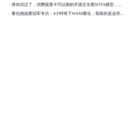
·
替你试过了，消费级显卡可以跑的开源文生图SOTA模型，顶级渲染、高密度文本绘图
·
量化挑战赛冠军专访：4小时啃下W4A8量化，我靠的是这些经验