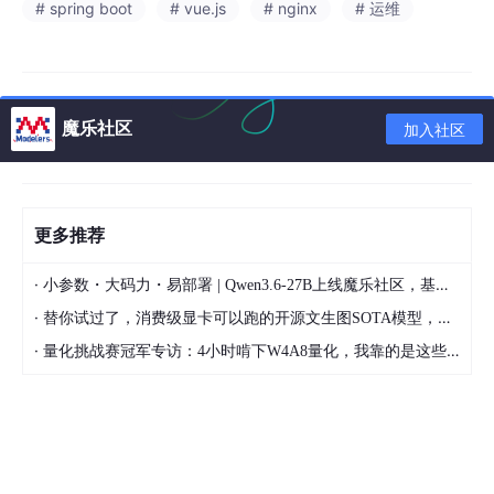
# spring boot
# vue.js
# nginx
# 运维
魔乐社区
加入社区
更多推荐
·
小参数・大码力・易部署 | Qwen3.6-27B上线魔乐社区，基于昇腾的部署教程来了
·
替你试过了，消费级显卡可以跑的开源文生图SOTA模型，顶级渲染、高密度文本绘图
·
量化挑战赛冠军专访：4小时啃下W4A8量化，我靠的是这些经验