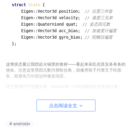
struct
State
 {

    Eigen::Vector3d position;  
// 位置三件套
    Eigen::Vector3d velocity;  
// 速度三兄弟
    Eigen::Quaterniond quat;  
// 姿态四元数
    Eigen::Vector3d acc_bias;  
// 加速度计偏置
    Eigen::Vector3d gyro_bias; 
// 陀螺仪偏置
};
这堆状态量让我想起火锅里的食材——看起来杂乱但其实各有各的
使命。注意这里用四元数代替欧拉角，就像用筷子代替叉子吃面
条，能避免万向锁这种尴尬场面。
状态预测环节是重头戏，Matlab里一行代码能搞定的矩阵运算，
在C++里得拆成零件组装：
点击阅读全文
void
predict
(
const
 IMUData &imu)
{

// 干掉传感器偏置，像给数据做马杀鸡
# androidx
    Eigen::Vector3d acc = imu.acc - state_.acc_bias
    Eigen::Vector3d gyro = imu.gyro - state_.gyro_b