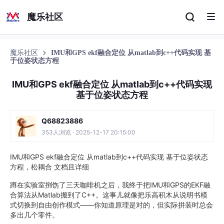
魔乐社区
魔乐社区
IMU和GPS ekf融合定位 从matlab到c++代码实现 基
于位姿状态方程
IMU和GPS ekf融合定位 从matlab到c++代码实现
基于位姿状态方程
Q68823886
353人浏览 · 2025-12-17 20:15:00
IMU和GPS ekf融合定位 从matlab到c++代码实现 基于位姿状态
方程，松耦合 文档且详细
蹲在实验室捯饬了三天咖啡机之后，我终于把IMU和GPS的EKF融
合算法从Matlab搬到了C++。这事儿就像把乐高积木从说明书模
式切换到自由创作模式——你知道原理是对的，但实际拼装时总会
多出几个零件。