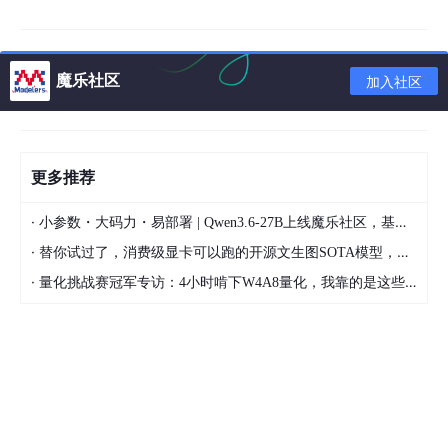
// 姿态更新像转魔方
    Eigen::Quaterniond dq = 
deltaQuat
(gyro * dt_);

魔乐社区
加入社区
    state_.quat = (state_.quat * dq).
normalized
();

// 速度更新要考虑重力这个捣蛋鬼
    state_.velocity += (state_.quat * acc + gravity
更多推荐
// 位置更新最简单粗暴
    state_.position += state_.velocity * dt_;

·
小参数・大码力・易部署 | Qwen3.6-27B上线魔乐社区，基于昇腾的部署教程来了
}
·
替你试过了，消费级显卡可以跑的开源文生图SOTA模型，顶级渲染、高密度文本绘图
·
量化挑战赛冠军专访：4小时啃下W4A8量化，我靠的是这些经验
这里用Eigen库做矩阵运算，比Matlab慢？别慌，后面有优化妙
招。注意四元数乘法顺序，这就像穿裤子要先伸左脚，顺序错了会
卡住。