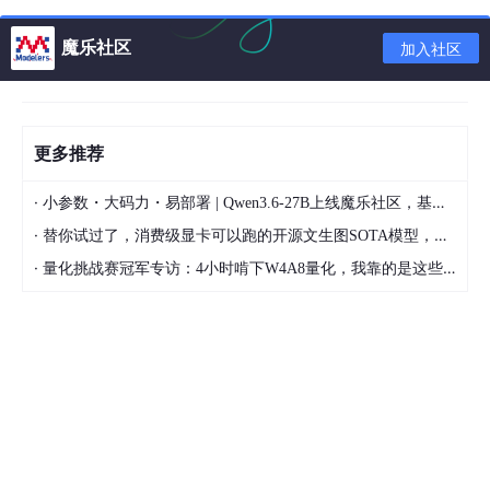
魔乐社区
加入社区
更多推荐
·
小参数・大码力・易部署 | Qwen3.6-27B上线魔乐社区，基于昇腾的部署教程来了
Thingsboard性能利用三个主要项目：
·
替你试过了，消费级显卡可以跑的开源文生图SOTA模型，顶级渲染、高密度文本绘图
Netty用于 IoT 设备的高性能MQTT服务器/代理。
·
量化挑战赛冠军专访：4小时啃下W4A8量化，我靠的是这些经验
Akka为高性能actor系统协调数百万设备之间的消息。
Cassandra用于可扩展的高性能NoSQL DB，用于存储来自设
备的时间序列数据。
使用Zookeeper进行协调和以集群模式使用gRPC。
设备接入：
MQTT
、
CoAP
、
HTTP
规则引擎：动态配置设备消息的处理流程