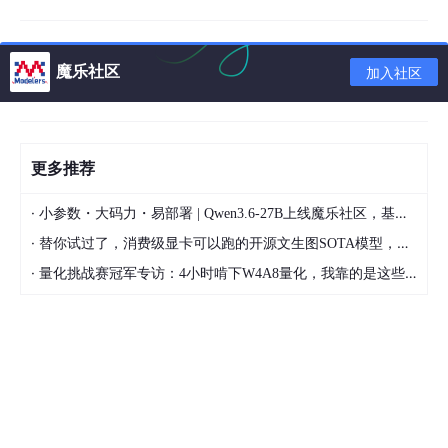
1、要么就降低docker 的版本
魔乐社区
2、如果不想降低docker 版本，那么就更新 containerd.io 的版本
加入社区
wget
 https://download.docker.com/linux/centos/
7
/x86
yum
 install -y  containerd.io-
1
.
2
.
6
-
3
.
3
.el7.x86_64.
更多推荐
·
小参数・大码力・易部署 | Qwen3.6-27B上线魔乐社区，基于昇腾的部署教程来了
·
替你试过了，消费级显卡可以跑的开源文生图SOTA模型，顶级渲染、高密度文本绘图
然后重新安装最新版本的docker 即可成功安装
·
量化挑战赛冠军专访：4小时啃下W4A8量化，我靠的是这些经验
4、检查是否安装成功
docker -v