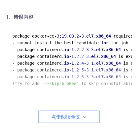
1、错误内容
package docker-ce-
3
:
19.03
.
2
-
3
.el7
.x86_64
 requires c
- cannot install the best candidate 
for
 the job

- package containerd
.io-1
.
2.2
-
3.3
.el7
.x86_64
 is exc
- package containerd
.io-1
.
2.2
-
3
.el7
.x86_64
 is exclu
- package containerd
.io-1
.
2.4
-
3.1
.el7
.x86_64
 is exc
- package containerd
.io-1
.
2.5
-
3.1
.el7
.x86_64
 is exc
- package containerd
.io-1
.
2.6
-
3.3
.el7
.x86_64
 is exc
(try to add 
'--skip-broken'
 to skip uninstallable p
2、分析原因
点击阅读全文
看上面的内容，说的是containerd.io >= 1.2.2-3 ，意思就是 cont
ainerd.io 的版本必须大于等于 1.2.2-3
3、解决