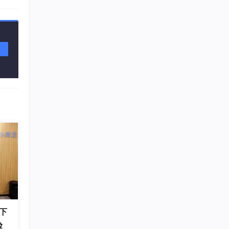
用该
下
验