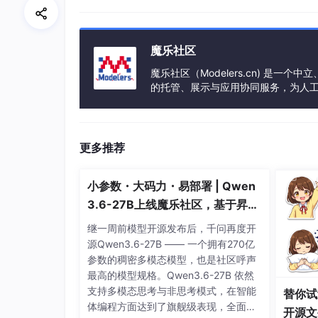
如何使用Albumentations库？
Albumentations是一个用于图像增强的
魔乐社区
库的详细步骤：
魔乐社区（Modelers.cn) 是
安装Albumentations库
的托管、展示与应用协同服务，为人
事会方式运作，由全产业链共同建设、
首先，需要安装Albumentations库。可以
更多推荐
pip 
install
小参数・大码力・易部署 | Qwen
3.6-27B上线魔乐社区，基于昇腾
最小增强流程
的部署教程来了
继一周前模型开源发布后，千问再度开
以下是一个简单的增强流程示例：
源Qwen3.6-27B —— 一个拥有270亿
参数的稠密多模态模型，也是社区呼声
最高的模型规格。Qwen3.6-27B 依然
import albumentations as A

支持多模态思考与非思考模式，在智能
替你试
import cv2

体编程方面达到了旗舰级表现，全面超
开源文
import numpy as np
