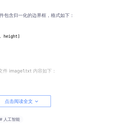
**文件包含归一化的边界框，格式如下：
文件
image1.txt
内容如下：
点击阅读全文
，中心点坐标为(0.5, 0.5)，宽度和高度分别为0.2和0.3
# 人工智能
)，宽度和高度分别为0.1和0.2。