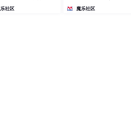
密度文本绘图
魔乐社区
魔乐社区
),  # 随机裁剪

，概率为0.5

,  # 随机调整亮度和对比度，概率为0.2

'))

 0.4, 0.1, 0.2, 1]]

oxes
=bboxes)



s'
]

rmed_image)
