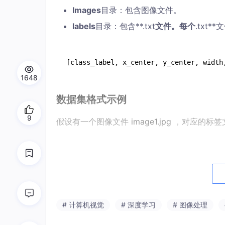
Images
目录：包含图像文件。
labels
目录：包含**.txt
文件。每个
.txt
1648
数据集格式示例
9
假设有一个图像文件
image1.jpg
，对应的标签
0 
0.5
0.5
0.2
0.3
1 
0.3
0.4
0.1
0.2
这表示图像中有两个目标，第一个目标的类别标签为0
# 计算机视觉
# 深度学习
# 图像处理
个目标的类别标签为1，中心点坐标为(0.3, 0.4