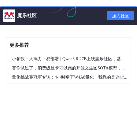
魔乐社区
加入社区
（8）给ubuntu创建分区。
找到自己的空闲空间--》新建分区
更多推荐
（8-1）swap空间：主分区 空间起始位置 交换空间 16G （一般
大小是内存的2倍，我的物理内存是8G所以为16）
·
小参数・大码力・易部署 | Qwen3.6-27B上线魔乐社区，基于昇腾的部署教程来了
（8-2）efi系统分区：逻辑分 空间起始位置 efi系统分区 512M
·
替你试过了，消费级显卡可以跑的开源文生图SOTA模型，顶级渲染、高密度文本绘图
（大小最好不要小于256MB，系统引导文件都会在里面）
·
量化挑战赛冠军专访：4小时啃下W4A8量化，我靠的是这些经验
（8-3）/home: 逻辑分 空间起始位置 Ext4日志文件系统 100G
(个人文件夹，一般是房子记得图片视频等)
（8-4） / ：逻辑分 空间起始位置 Ext4日志文件系统 20G
（8-5）/usr：逻辑分 空间起始位置 Ext4日志文件系统 100G
（使用命令安装软件位置，尽量大点吧）
（9）设置安装引导位置，在对话框的最下方