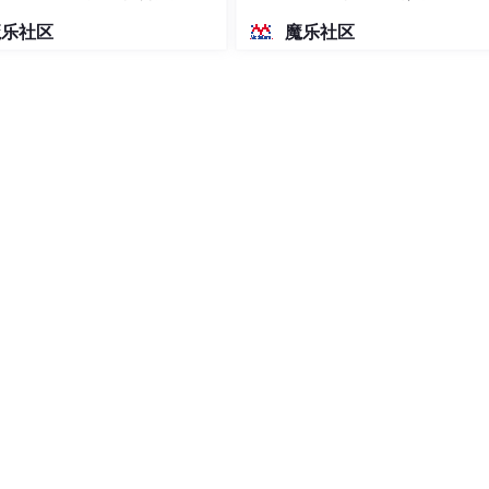
密度文本绘图
魔乐社区
魔乐社区
为逻辑节点。以下示例是两个逻辑设备的逻辑节点细分。