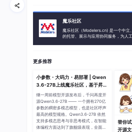
魔乐社区
逻辑设备（Logical Device）
#
魔乐社区（Modelers.cn) 是
的托管、展示与应用协同服务，为人
变电站中的每个设备都是逻辑设备。下图中的逻辑设备
事会方式运作，由全产业链共同建设、
时，每个逻辑设备都应具有唯一的名称。
更多推荐
小参数・大码力・易部署 | Qwen
3.6-27B上线魔乐社区，基于昇腾
的部署教程来了
继一周前模型开源发布后，千问再度开
源Qwen3.6-27B —— 一个拥有270亿
参数的稠密多模态模型，也是社区呼声
最高的模型规格。Qwen3.6-27B 依然
支持多模态思考与非思考模式，在智能
替你试
体编程方面达到了旗舰级表现，全面超
开源文