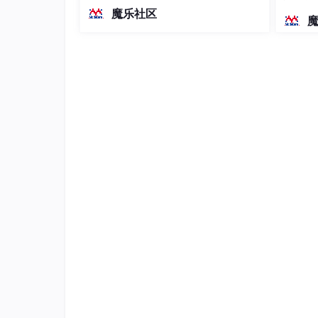
越前代开源旗舰 Qwen3.5-397B-A17B
染、高
魔乐社区
（总参数397B / 激活参数17B的MoE模
型）。作为稠密架构，它无需MoE路由
逻辑节点（Logical Node）
#
即可部署，是开发者在实用、可广泛部
署规模
每个逻辑设备将支持各种功能。每个功能可归类