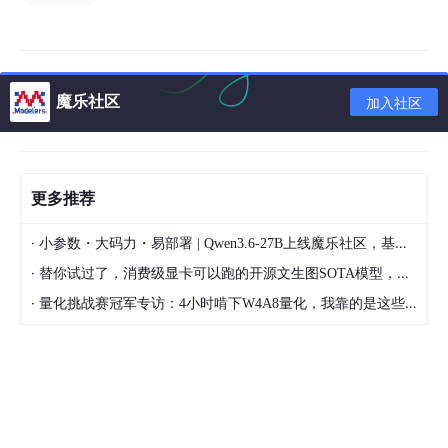
本间的变化而出现问题，更加的稳定；
是独立的库，体积小、升级方便；
支持自定义扩展，支持FFMPEG扩展；
魔乐社区
加入社区
支持播放列表功能，使得音视频可以无缝播放、支持
剪辑和合并播放功能；
在Android 4.4（API级别19）及更高版本上支持Wide
vine通用加密；
更多推荐
支持快速和其他库的集成；
·
小参数・大码力・易部署 | Qwen3.6-27B上线魔乐社区，基于昇腾的部署教程来了
支持字幕；
·
替你试过了，消费级显卡可以跑的开源文生图SOTA模型，顶级渲染、高密度文本绘图
支持媒体下载。
·
量化挑战赛冠军专访：4小时啃下W4A8量化，我靠的是这些经验
缺点：
对于某些设备上的纯音频播放，ExoPlayer可能比Me
diaPlayer消耗更多的电量。
当然，基于ExoPlayer开发的一些开源项目我们也可以参考学习