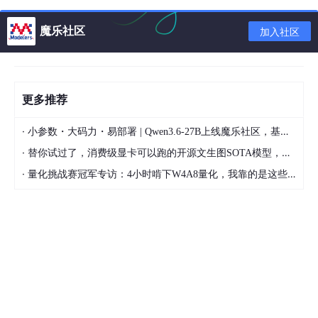
能力增强
思维链、工具调用
复杂推理与工具协作能力强化
魔乐社区
加入社区
后训练流程设计：多环节协同演进
后训练需分阶段组合技术，典型流程如下：
更多推荐
指令数据构建 收集多场景数据（日常对话、知识问答、代码
·
小参数・大码力・易部署 | Qwen3.6-27B上线魔乐社区，基于昇腾的部署教程来了
等），构建任务导向数据集。
·
替你试过了，消费级显卡可以跑的开源文生图SOTA模型，顶级渲染、高密度文本绘图
监督微调（SFT） 用指令数据微调模型，建立基础任务能力
·
量化挑战赛冠军专访：4小时啃下W4A8量化，我靠的是这些经验
（如格式遵循、基础推理）。
拒绝采样微调（RSFT） 通过人工/模型筛选高质量样本，迭
代优化生成质量（SFT的强化版）。
偏好对齐训练 RLHF路径：SFT → 奖励模型训练 → PPO优
化； DPO路径：直接利用偏好数据优化策略，跳过奖励模
型训练。
专项能力增强 注入领域知识（如医学术语、城市治理、工业
生产）、集成思维链（CoT）提升长程推理、结合工具调用