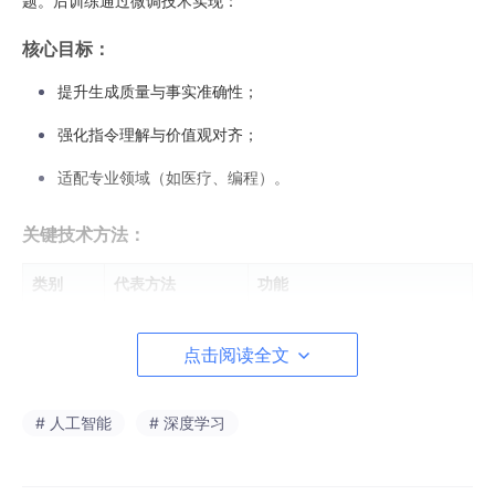
题。后训练通过微调技术实现：
核心目标：
提升生成质量与事实准确性；
强化指令理解与价值观对齐；
适配专业领域（如医疗、编程）。
关键技术方法：
类别
代表方法
功能
监督微调
SFT、RSFT
基础任务适配与质量筛选
点击阅读全文
偏好对齐
RLHF、DPO
人类价值观注入与安全控制
# 人工智能
# 深度学习
策略优化
PPO、GRPO
平衡探索与稳定性