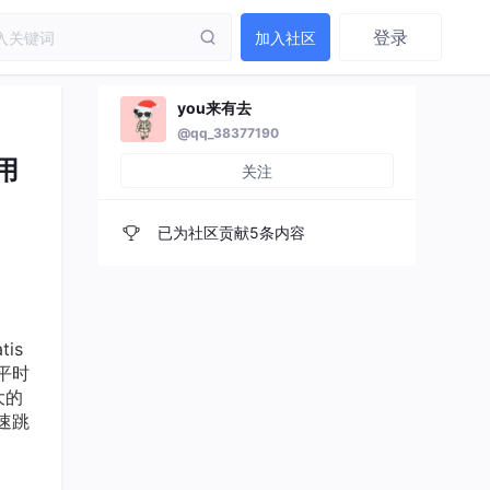
登录
加入社区
you来有去
@qq_38377190
用
关注
已为社区贡献5条内容
is
平时
大的
快速跳