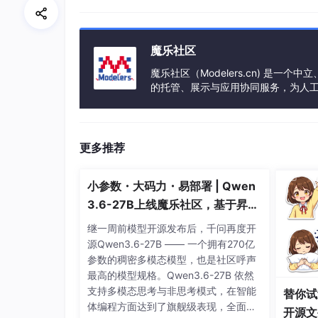
魔乐社区
魔乐社区（Modelers.cn) 是
的托管、展示与应用协同服务，为人
事会方式运作，由全产业链共同建设、
更多推荐
三、输入框搜索Free Mybatis Plugin==
小参数・大码力・易部署 | Qwen
3.6-27B上线魔乐社区，基于昇腾
的部署教程来了
继一周前模型开源发布后，千问再度开
源Qwen3.6-27B —— 一个拥有270亿
参数的稠密多模态模型，也是社区呼声
最高的模型规格。Qwen3.6-27B 依然
支持多模态思考与非思考模式，在智能
替你试
体编程方面达到了旗舰级表现，全面超
开源文