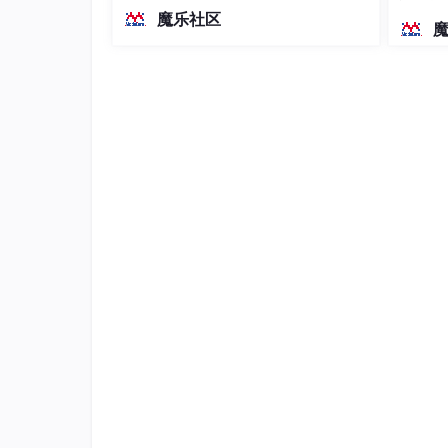
越前代开源旗舰 Qwen3.5-397B-A17B
染、高
魔乐社区
（总参数397B / 激活参数17B的MoE模
型）。作为稠密架构，它无需MoE路由
即可部署，是开发者在实用、可广泛部
署规模
新版本叫这个