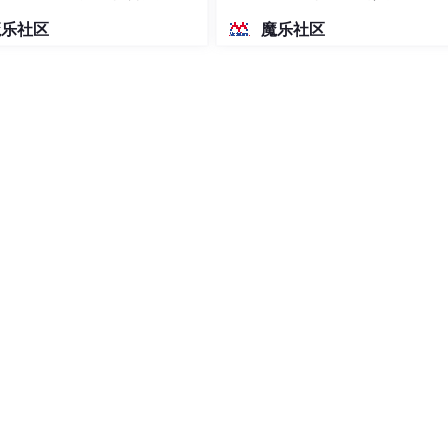
密度文本绘图
魔乐社区
魔乐社区