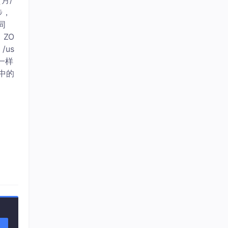
（月/
同步，
同
 ZO
 /us
是一样
录中的