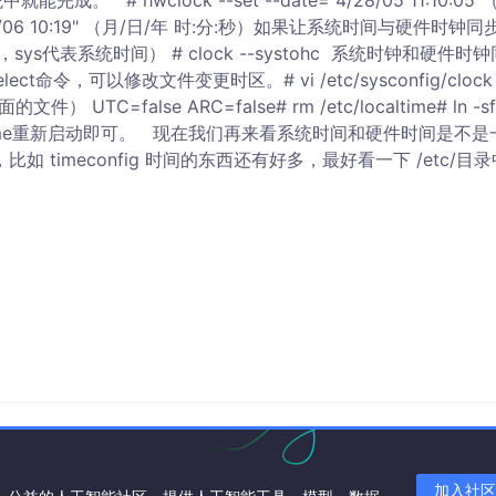
# hwclock --set --date="4/28/05 11:10:05"
"07/07/06 10:19" （月/日/年 时:分:秒）如果让系统时间与硬件时钟
时间，sys代表系统时间） # clock --systohc 系统时钟和硬件时钟
ct命令，可以修改文件变更时区。# vi /etc/sysconfig/clock
面的文件） UTC=false ARC=false# rm /etc/localtime# ln -sf
 /etc/localtime重新启动即可。 现在我们再来看系统时间和硬件时间是不
，比如 timeconfig 时间的东西还有好多，最好看一下 /etc/目
加入社区