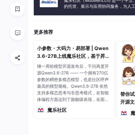
魔乐社区（Modelers.cn) 是
的托管、展示与应用协同服务，为人
事会方式运作，由全产业链共同建设、
更多推荐
小参数・大码力・易部署 | Qwen
3.6-27B上线魔乐社区，基于昇腾
的部署教程来了
继一周前模型开源发布后，千问再度开
源Qwen3.6-27B —— 一个拥有270亿
参数的稠密多模态模型，也是社区呼声
最高的模型规格。Qwen3.6-27B 依然
支持多模态思考与非思考模式，在智能
替你试
体编程方面达到了旗舰级表现，全面超
开源文
越前代开源旗舰 Qwen3.5-397B-A17B
染、高
魔乐社区
（总参数397B / 激活参数17B的MoE模
型）。作为稠密架构，它无需MoE路由
即可部署，是开发者在实用、可广泛部
署规模