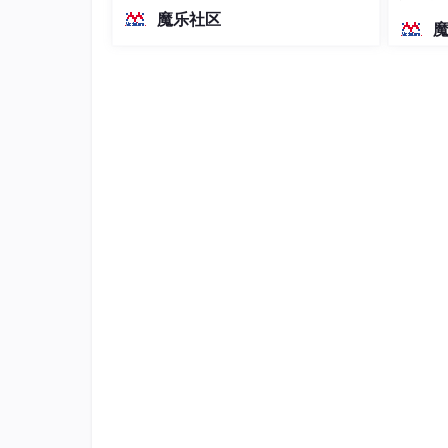
越前代开源旗舰 Qwen3.5-397B-A17B
染、高
魔乐社区
（总参数397B / 激活参数17B的MoE模
型）。作为稠密架构，它无需MoE路由
即可部署，是开发者在实用、可广泛部
署规模