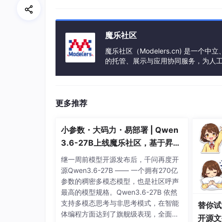
来自 HuggingFace 的模型 lmstudio - comm
方便地下载，详见下文第 3 点）。
魔乐社区
OpenAI 的 pip 包。
魔乐社区（Modelers.cn) 是
LMStudio — 这是一款 “集成开发环
的托管、展示与应用协同服务，为人
服务器”。
事会方式运作，由全产业链共同建设、
更多推荐
小参数・大码力・易部署 | Qwen
3.6-27B上线魔乐社区，基于昇腾
的部署教程来了
继一周前模型开源发布后，千问再度开
源Qwen3.6-27B —— 一个拥有270亿
参数的稠密多模态模型，也是社区呼声
最高的模型规格。Qwen3.6-27B 依然
支持多模态思考与非思考模式，在智能
替你试
体编程方面达到了旗舰级表现，全面超
开源文