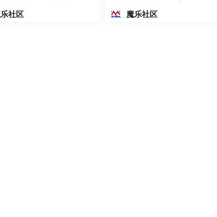
密度文本绘图
魔乐社区
魔乐社区