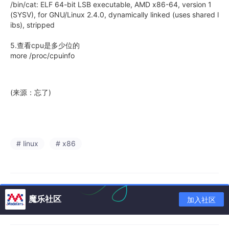
/bin/cat: ELF 64-bit LSB executable, AMD x86-64, version 1
(SYSV), for GNU/Linux 2.4.0, dynamically linked (uses shared l
ibs), stripped
5.查看cpu是多少位的
more /proc/cpuinfo
(来源：忘了)
# linux
# x86
魔乐社区
加入社区