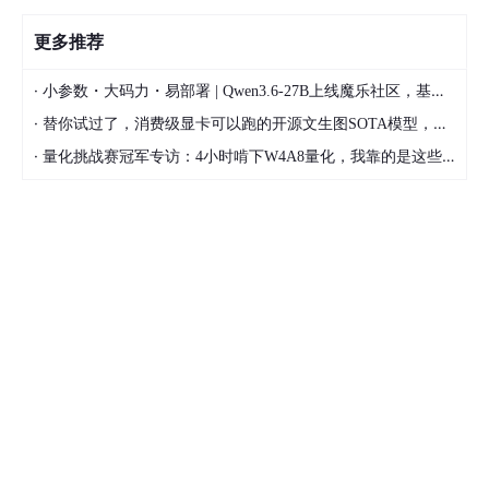
更多推荐
·
小参数・大码力・易部署 | Qwen3.6-27B上线魔乐社区，基于昇腾的部署教程来了
·
替你试过了，消费级显卡可以跑的开源文生图SOTA模型，顶级渲染、高密度文本绘图
·
量化挑战赛冠军专访：4小时啃下W4A8量化，我靠的是这些经验