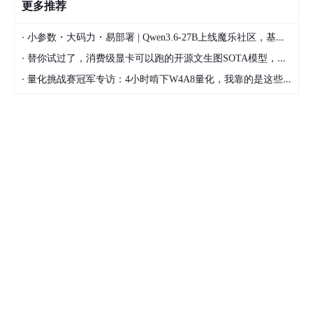
更多推荐
·
小参数・大码力・易部署 | Qwen3.6-27B上线魔乐社区，基于昇腾的部署教程来了
·
替你试过了，消费级显卡可以跑的开源文生图SOTA模型，顶级渲染、高密度文本绘图
·
量化挑战赛冠军专访：4小时啃下W4A8量化，我靠的是这些经验