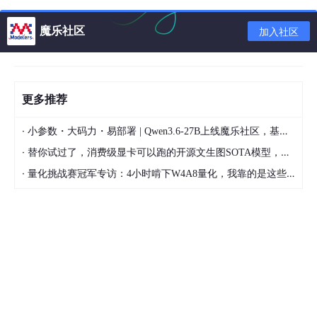
@Configuration
(proxyBeanMethods = 
false
魔乐社区
加入社区
@ConditionalOnClass
(RedisOperations.
class
@EnableConfigurationProperties
(RedisProperties.
clas
// 导入了lettuce和jedis这两个配置类
@Import
({ LettuceConnectionConfiguration.
class
, Jed
更多推荐
public
class
 RedisAutoConfiguration {

·
小参数・大码力・易部署 | Qwen3.6-27B上线魔乐社区，基于昇腾的部署教程来了
// 可以看到如果要注入redisTemplate，需要容器中有Redis
// 那么创建了RedisTemplate有屁用），那么RedisConn
·
替你试过了，消费级显卡可以跑的开源文生图SOTA模型，顶级渲染、高密度文本绘图
@Bean
·
量化挑战赛冠军专访：4小时啃下W4A8量化，我靠的是这些经验
@ConditionalOnMissingBean
(name = 
"redisTemplate"
@ConditionalOnSingleCandidate
(RedisConnectionFac
public
 RedisTemplate<Object, Object> redisTempla
      RedisTemplate<Object, Object> 
template
 = 
new
 
template
.setConnectionFactory(redisConnection
return
template
;

   }
