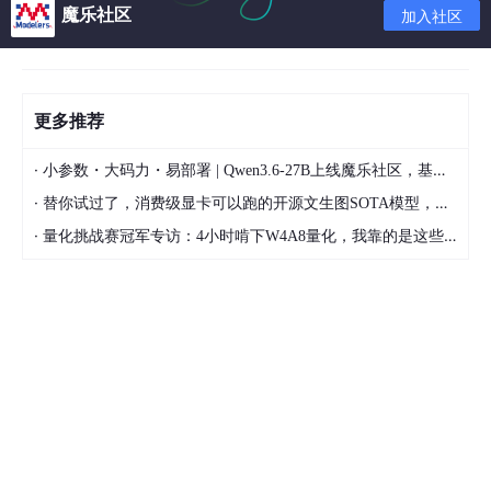
str
[i]=
'\0'
;
//在字符串最后添加'\0'字符，c语言字符串
魔乐社区
加入社区
//将顺序调整过来
if
(
str
[
0
]==
'-'
) k=
1
;
//如果是负数，符号不用调整，从
else
 k=
0
;
//不是负数，全部都要调整
更多推荐
char
 temp;
//临时变量，交换两个值时用到
·
for
(j=k;j<=(i
-1
)/
2
;j++)
//头尾一一对称交换，i其实
小参数・大码力・易部署 | Qwen3.6-27B上线魔乐社区，基于昇腾的部署教程来了
	{

·
替你试过了，消费级显卡可以跑的开源文生图SOTA模型，顶级渲染、高密度文本绘图
		temp=
str
[j];
//头部赋值给临时变量
·
量化挑战赛冠军专访：4小时啃下W4A8量化，我靠的是这些经验
str
[j]=
str
[i
-1
+k-j];
//尾部赋值给头部
str
[i
-1
+k-j]=temp;
//将临时变量的值(其实就是之
	}

return
str
;
//返回转换后的字符串
示例程序：