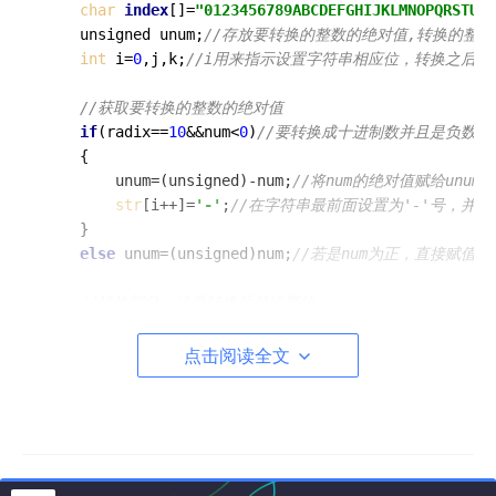
char
index
[]=
"0123456789ABCDEFGHIJKLMNOPQRSTUVW
	unsigned unum;
//存放要转换的整数的绝对值,转换的整
int
 i=
0
,j,k;
//i用来指示设置字符串相应位，转换之后
//获取要转换的整数的绝对值
if
(radix==
10
&&num<
0
)
//要转换成十进制数并且是负数
	{

		unum=(unsigned)-num;
//将num的绝对值赋给unum
str
[i++]=
'-'
;
//在字符串最前面设置为'-'号，并且
	}

else
 unum=(unsigned)num;
//若是num为正，直接赋值给u
//转换部分，注意转换后是逆序的
do
	{

点击阅读全文
str
[i++]=
index
[unum%(unsigned)radix];
//取u
		unum/=radix;
//unum去掉最后一位
	}
while
(unum);
//直至unum为0退出循环