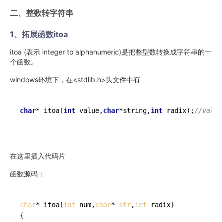
二、整数转字符串
1、拓展函数itoa
itoa (表示 integer to alphanumeric)是把整型数转换成字符串的一
个函数。
windows环境下，在<stdlib.h>头文件中有
char
* 
itoa
(
int
 value,
char
*string,
int
 radix)
;
//val
在这里插入代码片
函数源码：
char
* itoa(
int
 num,
char
* 
str
,
int
 radix)

{
