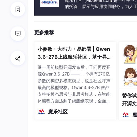
魔乐社区（Modelers.cn) 是
的托管、展示与应用协同服务，为人
事会方式运作，由全产业链共同建设、
更多推荐
小参数・大码力・易部署 | Qwen
3.6-27B上线魔乐社区，基于昇腾
的部署教程来了
继一周前模型开源发布后，千问再度开
源Qwen3.6-27B —— 一个拥有270亿
参数的稠密多模态模型，也是社区呼声
最高的模型规格。Qwen3.6-27B 依然
支持多模态思考与非思考模式，在智能
替你试
体编程方面达到了旗舰级表现，全面超
开源文
越前代开源旗舰 Qwen3.5-397B-A17B
染、高
魔乐社区
（总参数397B / 激活参数17B的MoE模
型）。作为稠密架构，它无需MoE路由
即可部署，是开发者在实用、可广泛部
署规模