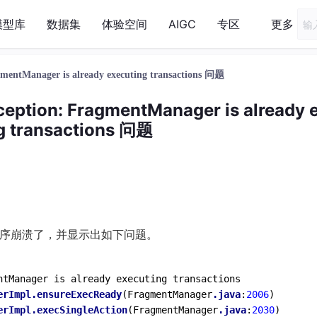
模型库
数据集
体验空间
AIGC
专区
更多
gmentManager is already executing transactions 问题
ception: FragmentManager is already 
g transactions 问题
程序崩溃了，并显示出如下问题。
ntManager is already executing transactions

erImpl
.ensureExecReady
(FragmentManager
.java
:
2006
)

erImpl
.execSingleAction
(FragmentManager
.java
:
2030
)
