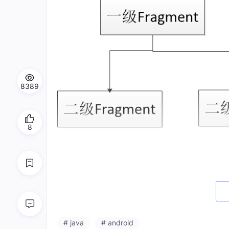
8389
8
而造成这一崩溃的根本原因是在以一级Fragment里使用了g
工程师用这个是想操作二级Fragment，但实际
解决方法是：把getActivity().getSupportFrag
# java
# android