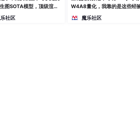
生图SOTA模型，顶级渲
W4A8量化，我靠的是这些经
密度文本绘图
魔乐社区
魔乐社区