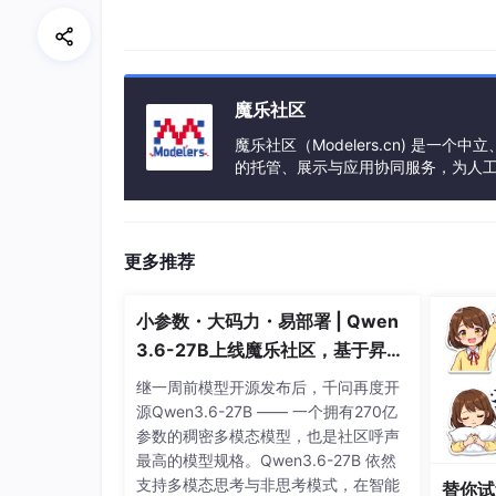
崩溃不再出现，问题解决。
参考资料：
[1]
android - FragmentManager is already execu
魔乐社区
mmit? - Stack Overflow
魔乐社区（Modelers.cn) 是
[2]
https://segmentfault.com/q/1010000007
的托管、展示与应用协同服务，为人
事会方式运作，由全产业链共同建设、
[3]
https://www.py4u.net/discuss/604711
[4]
https://www.reddit.com/r/androiddev/co
更多推荐
[5]
FragmentManager is already executing
小参数・大码力・易部署 | Qwen
3.6-27B上线魔乐社区，基于昇腾
的部署教程来了
继一周前模型开源发布后，千问再度开
源Qwen3.6-27B —— 一个拥有270亿
参数的稠密多模态模型，也是社区呼声
最高的模型规格。Qwen3.6-27B 依然
支持多模态思考与非思考模式，在智能
替你试