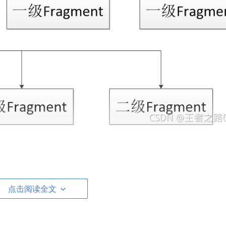
etActivity().getSupportFragmentManager()。
点击阅读全文
是操作了一级Fragment，从而造成认为事务冲突而崩溃。
mentManager() 改为
getchildfragmentmanager
()
。