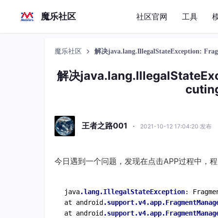
魔乐社区
社区官网
工具
魔乐社区
解决java.lang.IllegalStateException: Fra
解决java.lang.IllegalStateEx
cutin
王者之路001
·
2021-10-12 17:04:20 发布
今日遇到一个问题，发现在点击APP过程中，
java
.lang
.IllegalStateException
: Fragme
at android
.support
.v4
.app
.FragmentManag
at android
.support
.v4
.app
.FragmentManag