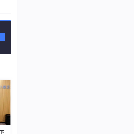
r co
ng/
下