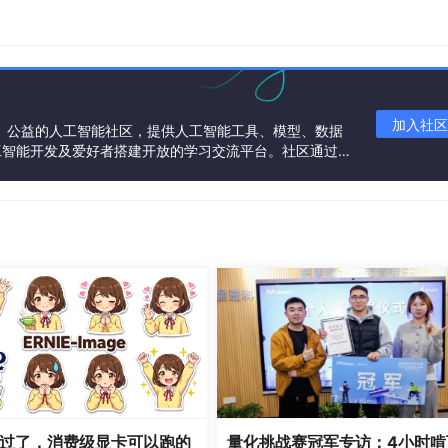
ting transactions. When is it safe to initialise pager afte
加入社区
一个中立、公益的人工智能社区，提供人工智能工具、模型、数据
719092
工智能开发及爱好者搭建开放的学习交流平台。社区通过理
共同运营、共同享有，推动国产AI生态繁荣发展。
mments/kqz3sg/error_fragmentmanager_is_already_executi
 transactions - 代码先锋网
过了，消费级显卡可以跑的
量化挑战赛冠军专访：4小时啃