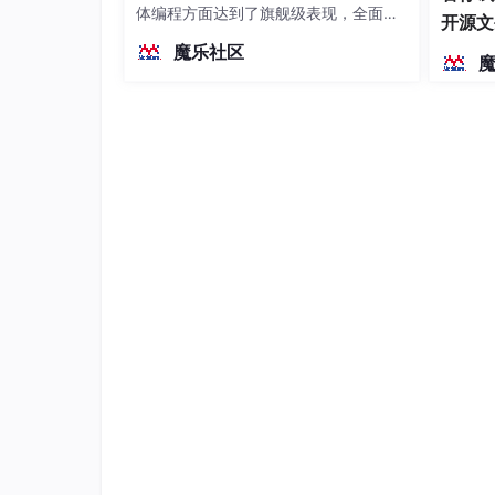
体编程方面达到了旗舰级表现，全面超
开源文
越前代开源旗舰 Qwen3.5-397B-A17B
染、高
魔乐社区
（总参数397B / 激活参数17B的MoE模
型）。作为稠密架构，它无需MoE路由
即可部署，是开发者在实用、可广泛部
署规模