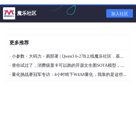
魔乐社区
加入社区
二、前馈神经网络（Feedforward Neural Network）或
者多层感知机（Multilayer Perceptron, MLP）
更多推荐
前馈神经网络（FFNN）又名多层感知器 (MLP)，是神经网络模型
中最常见的一种。FFNN的基本结构包括输入层、输出层和至少一
·
小参数・大码力・易部署 | Qwen3.6-27B上线魔乐社区，基于昇腾的部署教程来了
层或多层的隐藏层。其各层神经元分层排列，每个神经元只与前一
·
层的神经元相连，接收前一层的输出并传递给下一层，各层之前没
替你试过了，消费级显卡可以跑的开源文生图SOTA模型，顶级渲染、高密度文本绘图
有反馈。
·
量化挑战赛冠军专访：4小时啃下W4A8量化，我靠的是这些经验
（1）输入层：
接收输入特征，是数据的入口。
（2）隐藏层：
位于输入层和输出层之间，用于提取特征与整合。
（3）输出层：
给出最终的预测结果。