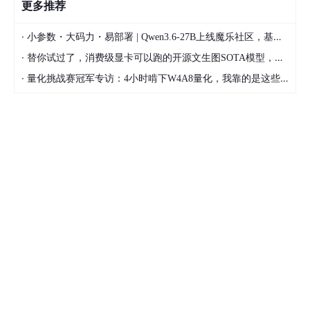
更多推荐
·
小参数・大码力・易部署 | Qwen3.6-27B上线魔乐社区，基于昇腾的部署教程来了
·
替你试过了，消费级显卡可以跑的开源文生图SOTA模型，顶级渲染、高密度文本绘图
·
量化挑战赛冠军专访：4小时啃下W4A8量化，我靠的是这些经验