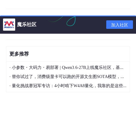
魔乐社区
加入社区
详细了解
更多推荐
https://gitee.com/geek_qi/cloud-platform
·
小参数・大码力・易部署 | Qwen3.6-27B上线魔乐社区，基于昇腾的部署教程来了
·
替你试过了，消费级显卡可以跑的开源文生图SOTA模型，顶级渲染、高密度文本绘图
二、pig
·
量化挑战赛冠军专访：4小时啃下W4A8量化，我靠的是这些经验
介绍
基于 Spring Cloud Hoxton 、Spring Boot 2.4、 OAuth2 的 RBA
C 权限管理系统
基于数据驱动视图的理念封装 element-ui，即使没有 vue 的使用
经验也能快速上手
提供对常见容器化支持 Docker、Kubernetes、Rancher2 支持