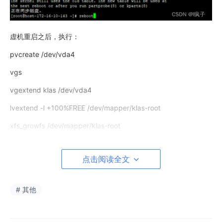
虚机重启之后，执行：
pvcreate /dev/vda4
vgs
vgextend klas /dev/vda4
lvextend -l +100%FREE /dev/mapper/klas-root
xfs_growfs /dev/mapper/klas-root
如下图：
点击阅读全文
# 其他