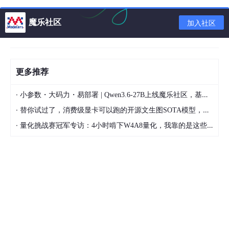
魔乐社区
加入社区
之后使用df –h查看系统根目录是否改变
更多推荐
·
小参数・大码力・易部署 | Qwen3.6-27B上线魔乐社区，基于昇腾的部署教程来了
·
替你试过了，消费级显卡可以跑的开源文生图SOTA模型，顶级渲染、高密度文本绘图
·
量化挑战赛冠军专访：4小时啃下W4A8量化，我靠的是这些经验