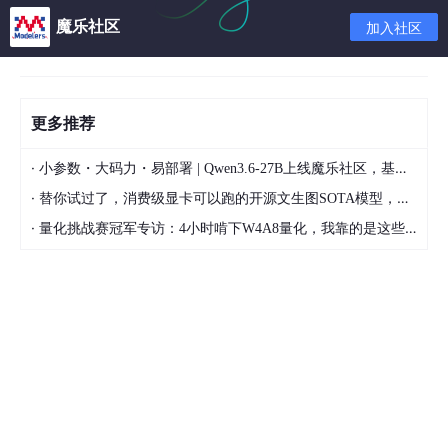
魔乐社区
加入社区
更多推荐
·
小参数・大码力・易部署 | Qwen3.6-27B上线魔乐社区，基于昇腾的部署教程来了
·
替你试过了，消费级显卡可以跑的开源文生图SOTA模型，顶级渲染、高密度文本绘图
·
量化挑战赛冠军专访：4小时啃下W4A8量化，我靠的是这些经验