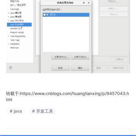
转载于:https://www.cnblogs.com/huangtianxing/p/9457043.h
tml
# java
# 开发工具